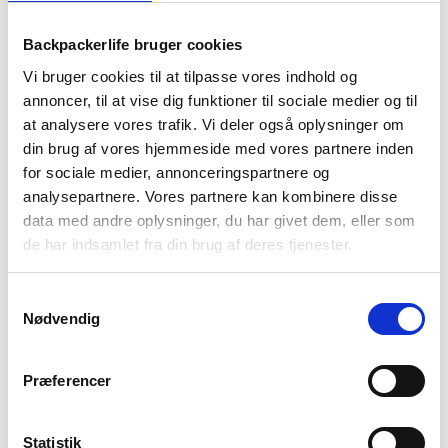
-
levering
499 kr
returret
2
Backpackerlife bruger cookies
personer
antal
Vi bruger cookies til at tilpasse vores indhold og
annoncer, til at vise dig funktioner til sociale medier og til
at analysere vores trafik. Vi deler også oplysninger om
din brug af vores hjemmeside med vores partnere inden
BESKRIVELSE
BRAND
FAQ
for sociale medier, annonceringspartnere og
analysepartnere. Vores partnere kan kombinere disse
Survival shelter fra Lifesystems er til dig, som elsker at være
data med andre oplysninger, du har givet dem, eller som
forberedt på alt. Dette nødshelter er kompakt og let at have
de har indsamlet fra din brug af deres tjenester.
med på tur. Det kan rumme 2 personer. Nødshelteren er lavet
af PU-belagt stof med vindue og luftventil for god
udluftning. Derudover er der et vandsøjletryk på 5000 mm
Samtykkevalg
samt tapede sømme. Det smarte ved shelteren er, at der er
Nødvendig
reflekterende detaljer, så man kan blive set i mørket.
Den kommer nedpakket i en lille, smart opbevaringspose.
Præferencer
Statistik