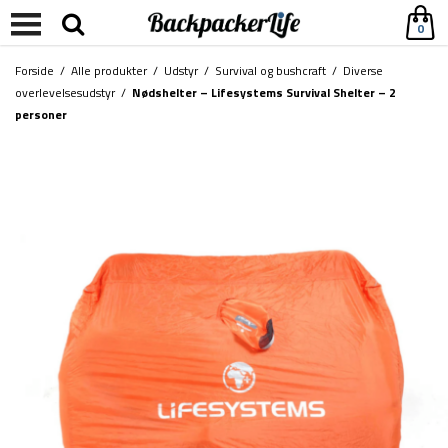
0
Forside
/
Alle produkter
/
Udstyr
/
Survival og bushcraft
/
Diverse
overlevelsesudstyr
/
Nødshelter – Lifesystems Survival Shelter – 2
personer