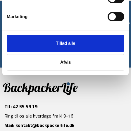
Få unikke tilbud og rabatter
Marketing
Tilmeld dig vores nyhedsbrev og modtag med det samme en 10%
rabatkode til din første ordre*
Tillad alle
Tilmeld
*Gælder ikke allerede nedsatte varer
Afvis
Tlf:
42 55 59 19
Ring til os alle hverdage fra kl 9-16
Mail:
kontakt@backpackerlife.dk