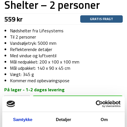
Shelter – 2 personer
559
kr
GRATIS FRAGT
Nødshelter fra Lifesystems
Til 2 personer
Vandsøljetryk: 5000 mm
Reflekterende detaljer
Med vindue og luftventil
Mål nedpakket: 200 x 100 x 100 mm
Mål udpakket: 140 x 90 x 45 cm
Vægt: 345 g
Kommer med opbevaringspose
På lager - 1-2 dages levering
Nødshelter
TILFØJ TIL KURV
-
Lifesystems
Survival
Samtykke
Detaljer
Om
Shelter
1-2 dages
Fri fragt over
100 dages