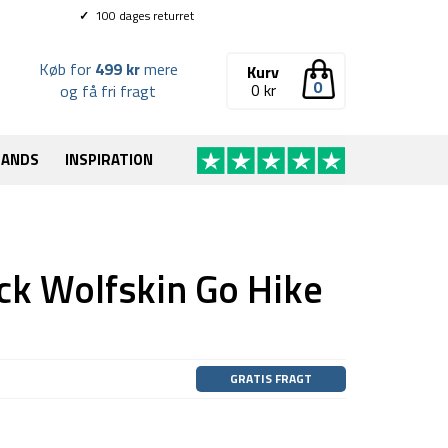
✓
100 dages returret
Køb for
499 kr
mere
Kurv
0
0
kr
og få fri fragt
RANDS
INSPIRATION
ack Wolfskin Go Hike
GRATIS FRAGT