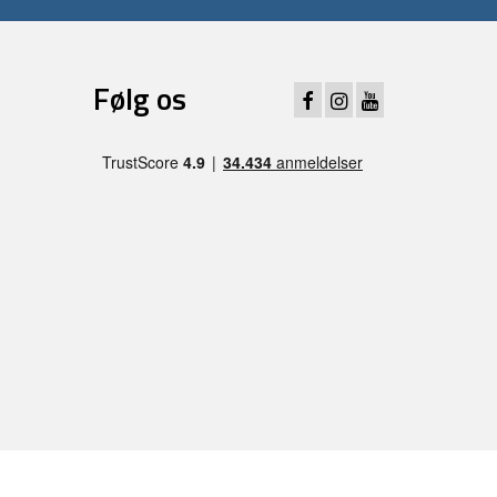
Følg os
ager) -
Sitemap