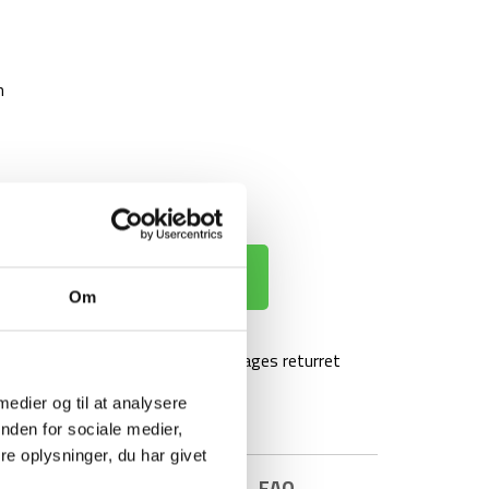
n
 KURV
Om
agt over 499 kr
100 dages returret
 medier og til at analysere
nden for sociale medier,
e oplysninger, du har givet
E INFORMATION
BRAND
FAQ