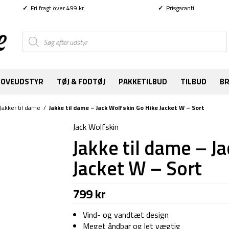
✓
Fri fragt over 499 kr
✓
Prisgaranti
Products
search
SOVEUDSTYR
TØJ & FODTØJ
PAKKETILBUD
TILBUD
B
Jakker til dame
/
Jakke til dame – Jack Wolfskin Go Hike Jacket W – Sort
Jack Wolfskin
Jakke til dame – J
Jacket W – Sort
799
kr
Vind- og vandtæt design
Meget åndbar og let vægtig