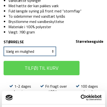
495 kr.
399 kr.
Vandtætte syninger
Med hætte der kan pakkes væk
Fuld længde syning på front med “stormflap”
To sidelommer med vandtæt lynlås
Brystlomme med vandbeskyttelse
Materiale i 100% polyester
Vægt: 780 gram
Størrelsesguide
STØRRELSE
TILFØJ TIL KURV
1-2 dages
Fri fragt over
100 dages
levering
499 kr
returret