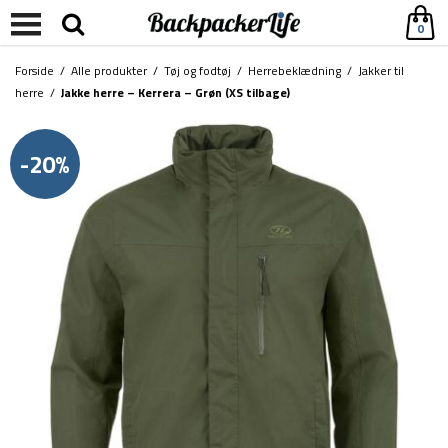
0
Forside
/
Alle produkter
/
Tøj og fodtøj
/
Herrebeklædning
/
Jakker til
herre
/
Jakke herre – Kerrera – Grøn (XS tilbage)
-20%