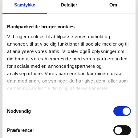
Samtykke
Detaljer
Om
BESKRIVELSE
YDERLIGERE INFORMATION
Backpackerlife bruger cookies
Vi bruger cookies til at tilpasse vores indhold og
BRAND
FAQ
annoncer, til at vise dig funktioner til sociale medier og til
Jakke til mænd i modellen Kerrera fra skotske Highlander.
at analysere vores trafik. Vi deler også oplysninger om
Denne jakke er lavet i det vandtætte og åndbare materiale
din brug af vores hjemmeside med vores partnere inden
Ab-Tex, som sikrer dig høj komfort. Jakken kommer med fuldt
for sociale medier, annonceringspartnere og
vandtætte syninger, en fuld længde lynlås på fronten, som er
analysepartnere. Vores partnere kan kombinere disse
med den såkaldte “stormflap” hvis det regner kraftigt – og
data med andre oplysninger, du har givet dem, eller som
med hætte der kan pakkes væk.
de har indsamlet fra din brug af deres tjenester.
Derudover har jakken to sidelommer med regn-sikre
lynlåslomme og en bryst lomme med vandbeskyttelse.
Samtykkevalg
Slutteligt har Kerrera jakken ærmer der ved håndleddene kan
Nødvendig
justeres ind, så jakken holder dig tør ved dårligt vejr.
Kerrera jakken er derfor en god outdoor jakke, som kan bruges
Præferencer
som normal jakke – men også som en vind og vandafvisende