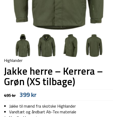
Highlander
Jakke herre – Kerrera –
Grøn (XS tilbage)
Den
Den
399
kr
495
kr
oprindelige
aktuelle
pris
pris
Jakke til mænd fra skotske Highlander
var:
er:
Vandtæt og åndbart Ab-Tex materiale