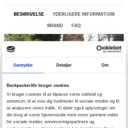
BESKRIVELSE
YDERLIGERE INFORMATION
BRAND
FAQ
Samtykke
Detaljer
Om
Backpackerlife bruger cookies
Vi bruger cookies til at tilpasse vores indhold og
annoncer, til at vise dig funktioner til sociale medier og til
Denne hængekøje er fra populære Ticket To The Moon
at analysere vores trafik. Vi deler også oplysninger om
(TTTM), som specialiserer sig i at lave nogle af branchens
din brug af vores hjemmeside med vores partnere inden
bedste hængekøjer. TTTM specialiserer sig i at lave
for sociale medier, annonceringspartnere og
letvægtsudstyr, og er blevet kendte for deres hængekøjer.