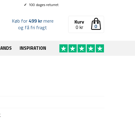
✓
100 dages returret
Køb for
499 kr
mere
Kurv
0
0
kr
og få fri fragt
RANDS
INSPIRATION
g