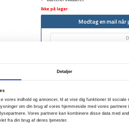
Ikke på lager
Modtag en mail når p
Detaljer
1-2 dages levering
Fri fr
ies
se vores indhold og annoncer, til at vise dig funktioner til sociale
oplysninger om din brug af vores hjemmeside med vores partnere i
ysepartnere. Vores partnere kan kombinere disse data med andr
BESKRIVELSE
et fra din brug af deres tjenester.
Gone Travellings læselampe er en smart lille l