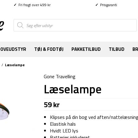
✓
Fri fragt over 499 kr
✓
Prisgaranti
Products
search
SOVEUDSTYR
TØJ & FODTØJ
PAKKETILBUD
TILBUD
B
/
Læselampe
Gone Travelling
Læselampe
59
kr
Klipses på din bog ved aften/nattelæsnin
Elastisk hals
Hvidt LED lys
Batterier inkluderet