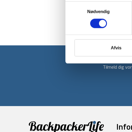
Samtykkevalg
Nødvendig
Afvis
Tilmeld dig v
Info