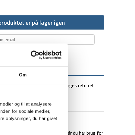
roduktet er på lager igen
Om
agt over 499 kr
100 dages returret
 medier og til at analysere
nden for sociale medier,
e oplysninger, du har givet
BRAND
FAQ
ampe, der kan klipses på din bog, når du har brug for