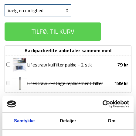
TILFØJ TIL KURV
Backpackerlife anbefaler sammen med
Lifestraw
Lifestraw kulfilter pakke - 2 stk
79
kr
kulfilter
pakke
Lifestraw
Lifestraw 2-stage replacement filter
199
kr
-
2-
2
stage
stk
1-2 dages
Fri fragt over
100 dages
replacement
levering
499 kr
returret
filter
Samtykke
Detaljer
Om