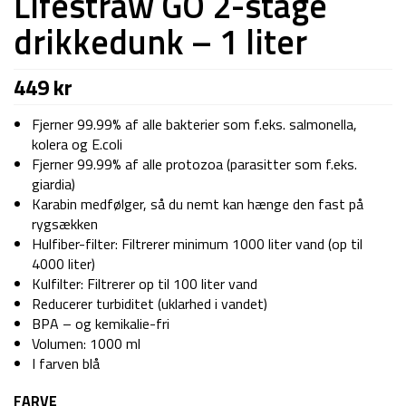
Lifestraw GO 2-stage
drikkedunk – 1 liter
449
kr
Fjerner 99.99% af alle bakterier som f.eks. salmonella,
kolera og E.coli
Fjerner 99.99% af alle protozoa (parasitter som f.eks.
giardia)
Karabin medfølger, så du nemt kan hænge den fast på
rygsækken
Hulfiber-filter: Filtrerer minimum 1000 liter vand (op til
4000 liter)
Kulfilter: Filtrerer op til 100 liter vand
Reducerer turbiditet (uklarhed i vandet)
BPA – og kemikalie-fri
Volumen: 1000 ml
I farven blå
FARVE