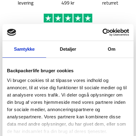
levering
499 kr
returret
BESKRIVELSE
BRAND
FAQ
Samtykke
Detaljer
Om
South America, Lonely Planet (14th ed. Oct. 2019) er din
1120 siders guide til de fedeste oplevelser i sydamerika på et
Backpackerlife bruger cookies
mindre budget! Guiden tilbyder de meste relevante og up-to-
date råd om hvad der skal ses og hvad der kan skippes, hvilke
Vi bruger cookies til at tilpasse vores indhold og
skjulte oplevelser dig venter dig og hvordan du bedst muligt
annoncer, til at vise dig funktioner til sociale medier og til
optimerer dit rejsebudget.
at analysere vores trafik. Vi deler også oplysninger om
din brug af vores hjemmeside med vores partnere inden
Med South America kan du altid finde budget orienterede
for sociale medier, annonceringspartnere og
anbefalinger i forhold mad, overnatning, sightseeing, byture,
analysepartnere. Vores partnere kan kombinere disse
skjulte perler de fleste guidebøger overser – alt sammen med
data med andre oplysninger, du har givet dem, eller som
ærlige anmeldelser tilknyttet. Guiden tilbyder
de har indsamlet fra din brug af deres tjenester.
planlægningsværktøjer og budget udregninger samt