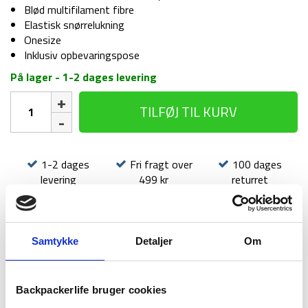
Blød multifilament fibre
Elastisk snørrelukning
Onesize
Inklusiv opbevaringspose
På lager - 1-2 dages levering
Myggenet
TILFØJ TIL KURV
til
hoved
-
Sea
1-2 dages
Fri fragt over
100 dages
to
levering
499 kr
returret
Summit
Ultra-
Fine
Mesh
Samtykke
Detaljer
Om
Headnet
-
Sort
BESKRIVELSE
YDERLIGERE INFORMATION
Backpackerlife bruger cookies
antal