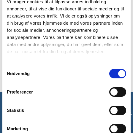
BRAND
FAQ
Vi bruger cookies til at tilpasse vores indhold og
annoncer, til at vise dig funktioner til sociale medier og til
Myggenet til hovedet fra Sea to Summit. Praktisk myggenet,
at analysere vores trafik. Vi deler også oplysninger om
der kan tages over hovedet eller udover en hat eller kasket.
din brug af vores hjemmeside med vores partnere inden
Beskytter dig mod irriterende stik, hvis du skal sove eller
for sociale medier, annonceringspartnere og
opholde dig i områder med mange myg.
analysepartnere. Vores partnere kan kombinere disse
Myggenettet er onesize og lavet i et ultra fint, blødt og
data med andre oplysninger, du har givet dem, eller som
åndbart materiale som giver et godt udsyn. Nettet kan
de har indsamlet fra din brug af deres tjenester.
snøres til i halsen med snorelås, så det ikke falder af i løbet af
natten. Der medfølger en opbevaringspose, så den nemt kan
Samtykkevalg
pakkes ned og ikke fylder ret meget.
Nødvendig
Præferencer
Få unikke tilbud og rabatter
Statistik
Tilmeld dig vores nyhedsbrev og modtag med det samme en 10%
rabatkode til din første ordre*
Marketing