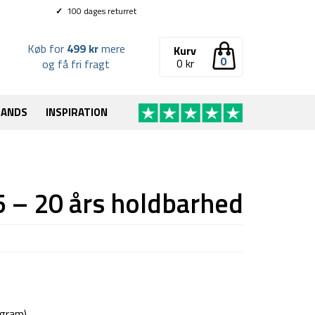
✓
100 dages returret
Køb for
499 kr
mere
Kurv
0
0
kr
og få fri fragt
RANDS
INSPIRATION
 – 20 års holdbarhed
 gram)