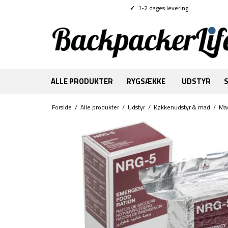
✓
1-2 dages levering
ALLE PRODUKTER
RYGSÆKKE
UDSTYR
Forside
/
Alle produkter
/
Udstyr
/
Køkkenudstyr & mad
/
Ma