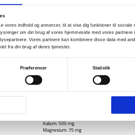
Indholdet består af:
Bagt hvede, palmefedt,
dikaliumfosfat, kaliumchlorid, Tricalciumpho
dextrose, ascorbinsyre (C-vitamin), jernsulfat
ies
vitamin) acetat, Cholecalciferol (Vitamin D3)
se vores indhold og annoncer, til at vise dig funktioner til sociale
oplysninger om din brug af vores hjemmeside med vores partnere i
Nødrationen indeholder per 100 gram: 1925k
17,1 gram, kulhydrater 60,2 gram, heraf sukk
ysepartnere. Vores partnere kan kombinere disse data med andr
gram.
et fra din brug af deres tjenester.
Vitaminer per 100 g:
vitamin A : 160 mcg
Præferencer
Statistik
vitamin D3: 1 mcg
vitamin E: 2,4 mg
vitamin C: 16 mg
vitamin B12: 0,5 mcg
Mineraler per 100 g:
Kalcium: 160 mg
Fosfor: 210 mg
Kalium: 500 mg
Magnesium: 75 mg