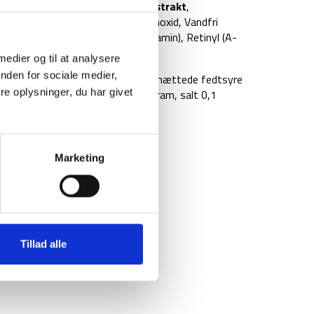
 sukker,
soja
protein,
bygmaltekstrakt
,
sphat, Calciumcarbonat, Magnesiumoxid, Vandfri
, DL-alfa-tocopherylacetat (E-vitamin), Retinyl (A-
, Cyanocobalamin (Vitamin B12).
 medier og til at analysere
nden for sociale medier,
J/460kcal, fedt 18,5 gram, heraf mættede fedtsyre
erarter 18,3 gram, protein 13,4 gram, salt 0,1
e oplysninger, du har givet
Marketing
Tillad alle