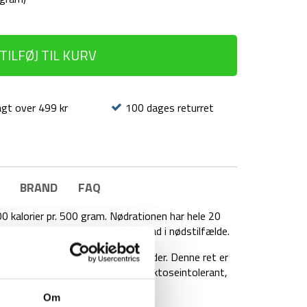
TILFØJ TIL KURV
agt over 499 kr
100 dages returret
BRAND
FAQ
 kalorier pr. 500 gram. Nødrationen har hele 20
erlevelsessæt, eller som ekstra mad i nødstilfælde.
s af alle, inkl. børn over 6 måneder. Denne ret er
vis du har glutenallergi eller er laktoseintolerant,
ro
)
Om