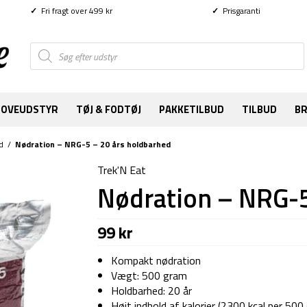
✓
Fri fragt over 499 kr
✓
Prisgaranti
Products
search
SOVEUDSTYR
TØJ & FODTØJ
PAKKETILBUD
TILBUD
B
d
/
Nødration – NRG-5 – 20 års holdbarhed
Trek'N Eat
Nødration – NRG-5
99
kr
Kompakt nødration
Vægt: 500 gram
Holdbarhed: 20 år
Højt indhold af kalorier (2300 kcal per 500