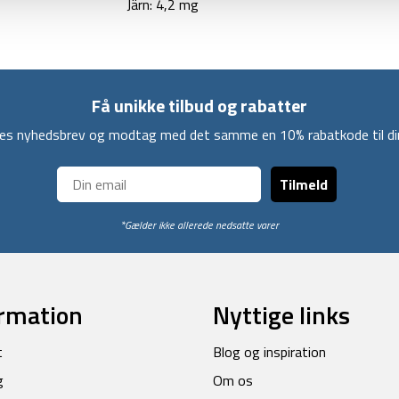
Järn: 4,2 mg
Få unikke tilbud og rabatter
ores nyhedsbrev og modtag med det samme en 10% rabatkode til din
Tilmeld
*Gælder ikke allerede nedsatte varer
rmation
Nyttige links
t
Blog og inspiration
g
Om os