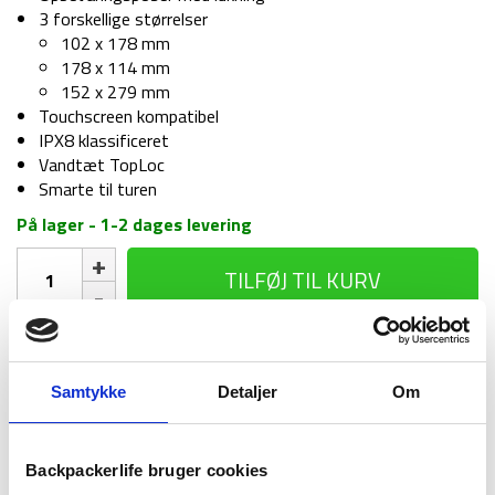
3 forskellige størrelser
102 x 178 mm
178 x 114 mm
152 x 279 mm
Touchscreen kompatibel
IPX8 klassificeret
Vandtæt TopLoc
Smarte til turen
På lager - 1-2 dages levering
Opbevaringsposer
TILFØJ TIL KURV
med
lukning
-
LifeVenture
1-2 dages
Fri fragt over
100 dages
DriStore
levering
499 kr
returret
Samtykke
Detaljer
Om
LocTop
antal
Backpackerlife bruger cookies