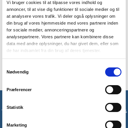
Vi bruger cookies til at tilpasse vores indhold og
annoncer, til at vise dig funktioner til sociale medier og til
BESKRIVELSE
BRAND
FAQ
at analysere vores trafik. Vi deler også oplysninger om
din brug af vores hjemmeside med vores partnere inden
DriStore LocTop opbevaringsposer med lukning fra
for sociale medier, annonceringspartnere og
LifeVenture er vandtætte og praktiske til din tur. De er fuld
analysepartnere. Vores partnere kan kombinere disse
touchscreen kompatible, så du kan bruge dem til elektronik
data med andre oplysninger, du har givet dem, eller som
mens, at det er beskyttet. De er lavet af holdbart tredobbelt
de har indsamlet fra din brug af deres tjenester.
polymerfilm og så er de IPX8 klassificeret. De lukkes med en
TopLoc lås.
Samtykkevalg
Nødvendig
Præferencer
Få unikke tilbud og rabatter
Statistik
Tilmeld dig vores nyhedsbrev og modtag med det samme en 10%
rabatkode til din første ordre*
Marketing