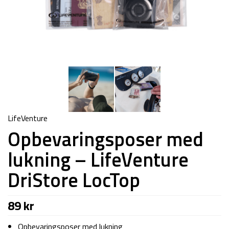
LifeVenture
Opbevaringsposer med
lukning – LifeVenture
DriStore LocTop
89
kr
Opbevaringsposer med lukning