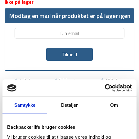
Ikke på lager
Modtag en mail når produktet er på lager igen
1-2 dages
Fri fragt over
100 dages
levering
499 kr
returret
Samtykke
Detaljer
Om
Backpackerlife bruger cookies
BESKRIVELSE
YDERLIGERE INFORMATION
Vi bruger cookies til at tilpasse vores indhold og