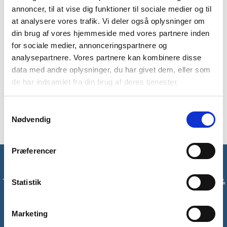
annoncer, til at vise dig funktioner til sociale medier og til
BRAND
FAQ
at analysere vores trafik. Vi deler også oplysninger om
Oppustelig siddeunderlag fra Mil-Tec har dimensionerne 34,5 x
din brug af vores hjemmeside med vores partnere inden
31 x 3 cm. Siddeunderlaget er selvoppustelig og lavet i et
for sociale medier, annonceringspartnere og
robust polyester materiale. Siddemåtten har en lille
analysepartnere. Vores partnere kan kombinere disse
pakkestørrelse og fylder minimalt i rygsækken. Det
data med andre oplysninger, du har givet dem, eller som
selvoppustelige siddeunderlag er god til alt fra havearbejde til
de har indsamlet fra din brug af deres tjenester.
fisketure, camping og vandreture.
Siddeunderlaget kommer i en transporttaske.
Samtykkevalg
Nødvendig
Præferencer
Få unikke tilbud og rabatter
Tilmeld dig vores nyhedsbrev og modtag med det samme en 10%
Statistik
rabatkode til din første ordre*
Marketing
Tilmeld