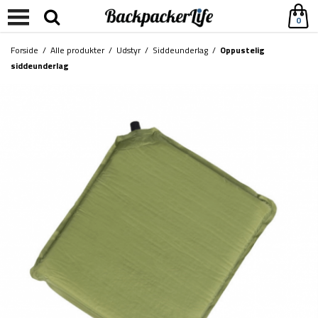
0
Forside
/
Alle produkter
/
Udstyr
/
Siddeunderlag
/
Oppustelig
siddeunderlag