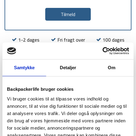
1-2 dages
Fri fragt over
100 dages
levering
499 kr
returret
Samtykke
Detaljer
Om
Backpackerlife bruger cookies
BESKRIVELSE
YDERLIGERE INFORMATION
Vi bruger cookies til at tilpasse vores indhold og
BRAND
FAQ
annoncer, til at vise dig funktioner til sociale medier og til
at analysere vores trafik. Vi deler også oplysninger om
Universel prop til håndvask, som for eksempel er velegnet i
din brug af vores hjemmeside med vores partnere inden
tilfælde af at et bad i en håndvask bliver nødvendigt, eller ved
for sociale medier, annonceringspartnere og
en simpel tøjvask.
analysepartnere. Vores partnere kan kombinere disse