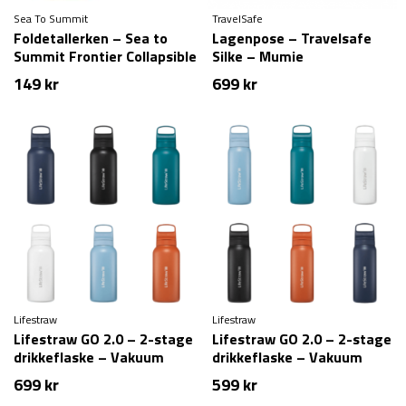
Sea To Summit
TravelSafe
Foldetallerken – Sea to
Lagenpose – Travelsafe
Summit Frontier Collapsible
Silke – Mumie
Bowl – Medium
149
kr
699
kr
Lifestraw
Lifestraw
Lifestraw GO 2.0 – 2-stage
Lifestraw GO 2.0 – 2-stage
drikkeflaske – Vakuum
drikkeflaske – Vakuum
rustfrit stål – 1 liter
rustfrit stål – 700 ml
699
kr
599
kr