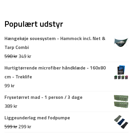
Populært udstyr
Hængekøje sovesystem - Hammock incl. Net &
Tarp Combi
Den
Den
598
kr
349
kr
oprindelige
aktuelle
Hurtigtørrende microfiber håndklæde - 160x80
pris
pris
cm - Treklife
var:
er:
99
kr
598 kr.
349 kr.
Frysetørret mad - 1 person / 3 dage
389
kr
Liggeunderlag med fodpumpe
Den
Den
599
kr
299
kr