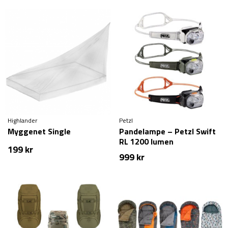
Highlander
Petzl
Myggenet Single
Pandelampe – Petzl Swift
RL 1200 lumen
199
kr
999
kr