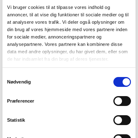
Treklife
Stanley
Telt – Treklife Elo LW – 2
Termoflaske – Stanley
Vi bruger cookies til at tilpasse vores indhold og
personer
Adventure To-Go Bottle –
annoncer, til at vise dig funktioner til sociale medier og til
0,75L
299
kr
Den
Den
at analysere vores trafik. Vi deler også oplysninger om
1.199
kr
419
kr
oprindelige
aktuelle
din brug af vores hjemmeside med vores partnere inden
pris
pris
for sociale medier, annonceringspartnere og
var:
er:
analysepartnere. Vores partnere kan kombinere disse
-24%
419 kr.
299 kr.
data med andre oplysninger, du har givet dem, eller som
de har indsamlet fra din brug af deres tjenester.
Samtykkevalg
Nødvendig
Præferencer
Stanley
Camelbak
Termoflaske – Stanley
Termokop – Camelbak
Adventure To-Go Bottle –
Thrive – 950 ml
Statistik
1L
349
kr
Den
Den
369
kr
459
kr
oprindelige
aktuelle