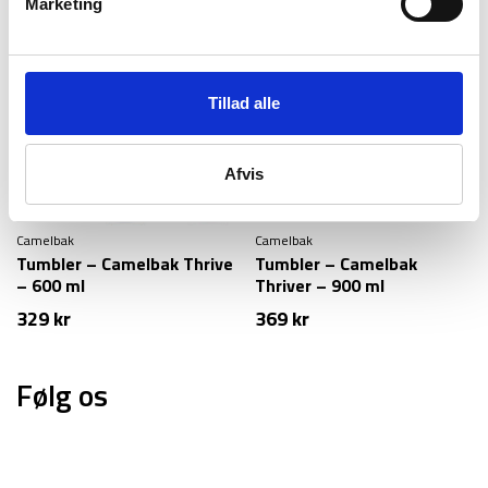
pris
pris
Marketing
var:
er:
459 kr.
349 kr.
Tillad alle
Afvis
Camelbak
Camelbak
Tumbler – Camelbak Thrive
Tumbler – Camelbak
– 600 ml
Thriver – 900 ml
329
kr
369
kr
Følg os