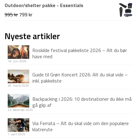
oprindelige
aktuelle
Outdoor/shelter pakke - Essentials
pris
pris
Den
Den
995
kr
799
kr
var:
er:
oprindelige
aktuelle
599 kr.
299 kr.
pris
pris
Nyeste artikler
var:
er:
Roskilde festival pakkeliste 2026 – Alt du bør
995 kr.
799 kr.
have med
18. juni 2026
Guide til Grøn Koncert 2026: Alt du skal vide –
inkl. pakkeliste
26. marts 2026
Backpacking i 2026: 10 destinationer du ikke må
gå glip af
23. december 2025
Via Ferrata – Alt du skal vide om den populære
klatrerute
1. april 2025