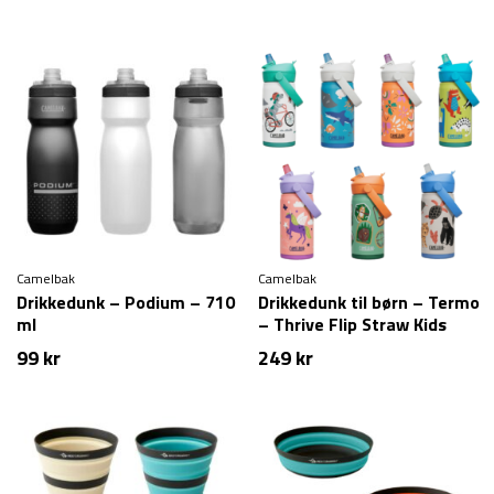
Camelbak
Camelbak
Drikkedunk – Podium – 710
Drikkedunk til børn – Termo
ml
– Thrive Flip Straw Kids
VSS – 350 ml
99
kr
249
kr