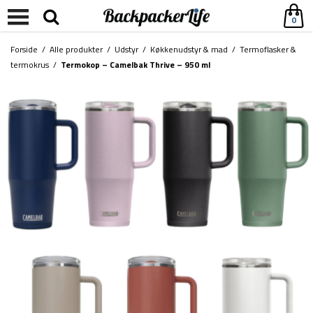
0
Forside
/
Alle produkter
/
Udstyr
/
Køkkenudstyr & mad
/
Termoflasker &
termokrus
/
Termokop – Camelbak Thrive – 950 ml