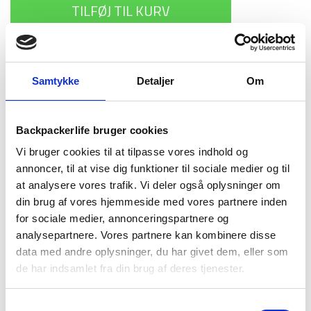
TILFØJ TIL KURV
1-2 dages
Fri fragt over
100 dages
levering
499 kr
returret
Samtykke
Detaljer
Om
Backpackerlife bruger cookies
Vi bruger cookies til at tilpasse vores indhold og
annoncer, til at vise dig funktioner til sociale medier og til
BESKRIVELSE
YDERLIGERE INFORMATION
at analysere vores trafik. Vi deler også oplysninger om
din brug af vores hjemmeside med vores partnere inden
BRAND
FAQ
for sociale medier, annonceringspartnere og
analysepartnere. Vores partnere kan kombinere disse
Thriver fra Camelbak er et lækagesikker og
data med andre oplysninger, du har givet dem, eller som
temperaturholdende termokop. Den har kapacitet til 950 ml
og er designet i rustfrit stål. Med et lækagesikkert låg, kan
de har indsamlet fra din brug af deres tjenester.
den nemt tages med på farten uden bekymring om at spilde
på ens udstyr.
Samtykkevalg