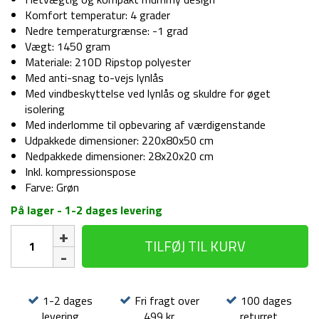
Komfort temperatur: 4 grader
Nedre temperaturgrænse: -1 grad
Vægt: 1450 gram
Materiale: 210D Ripstop polyester
Med anti-snag to-vejs lynlås
Med vindbeskyttelse ved lynlås og skuldre for øget
isolering
Med inderlomme til opbevaring af værdigenstande
Udpakkede dimensioner: 220x80x50 cm
Nedpakkede dimensioner: 28x20x20 cm
Inkl. kompressionspose
Farve: Grøn
På lager - 1-2 dages levering
Sovepose
TILFØJ TIL KURV
-
Treklife
Trip
3
1-2 dages
Fri fragt over
100 dages
-
levering
499 kr
returret