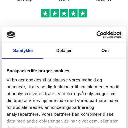
3
sæsons
-
Grøn
antal
BESKRIVELSE
BRAND
FAQ
Samtykke
Detaljer
Om
Backpackerlife bruger cookies
Vi bruger cookies til at tilpasse vores indhold og
annoncer, til at vise dig funktioner til sociale medier og til
at analysere vores trafik. Vi deler også oplysninger om
din brug af vores hjemmeside med vores partnere inden
for sociale medier, annonceringspartnere og
analysepartnere. Vores partnere kan kombinere disse
Denne sovepose i modellen Trip 3 er fra Treklife, som har
data med andre oplysninger, du har givet dem, eller som
lavet en høj value-for-money sovepose. Soveposen er lavet i
de har indsamlet fra din brug af deres tjenester.