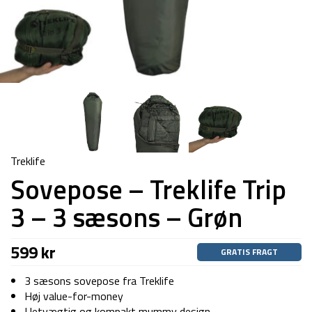
Treklife
Sovepose – Treklife Trip
3 – 3 sæsons – Grøn
599
kr
GRATIS FRAGT
3 sæsons sovepose fra Treklife
Høj value-for-money
I letvægtig og kompakt mummy design