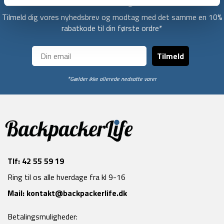
Få unikke tilbud og rabatter
Tilmeld dig vores nyhedsbrev og modtag med det samme en 10%
rabatkode til din første ordre*
Tilmeld
*Gælder ikke allerede nedsatte varer
Tlf:
42 55 59 19
Ring til os alle hverdage fra kl 9-16
Mail:
kontakt@backpackerlife.dk
Betalingsmuligheder: