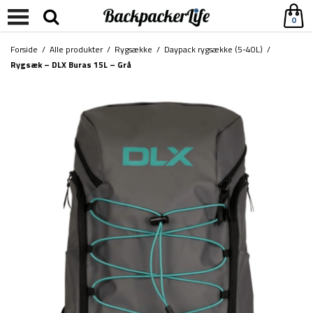
0
Forside
/
Alle produkter
/
Rygsække
/
Daypack rygsække (5-40L)
/
Rygsæk – DLX Buras 15L – Grå