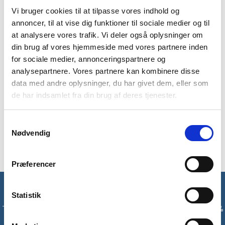
Vi bruger cookies til at tilpasse vores indhold og
annoncer, til at vise dig funktioner til sociale medier og til
at analysere vores trafik. Vi deler også oplysninger om
din brug af vores hjemmeside med vores partnere inden
BESKRIVELSE
BRAND
FAQ
for sociale medier, annonceringspartnere og
analysepartnere. Vores partnere kan kombinere disse
DLX Buras rygsæk er en kompakt og let rygsæk på 15 liter.
data med andre oplysninger, du har givet dem, eller som
Du kan bruge denne i hverdagen eller til kortere ture. Der er
de har indsamlet fra din brug af deres tjenester.
snoredetaljer på fronten, så du kan have en jakke eller andet
opbevaret foran. Derudover er der 2 sidelommer og en
toplomme. Der er også et justerbart brystspænde, så den
Samtykkevalg
Nødvendig
kommer til at sidde behageligt, når du har den på.
Præferencer
Få unikke tilbud og rabatter
Statistik
Tilmeld dig vores nyhedsbrev og modtag med det samme en 10%
rabatkode til din første ordre*