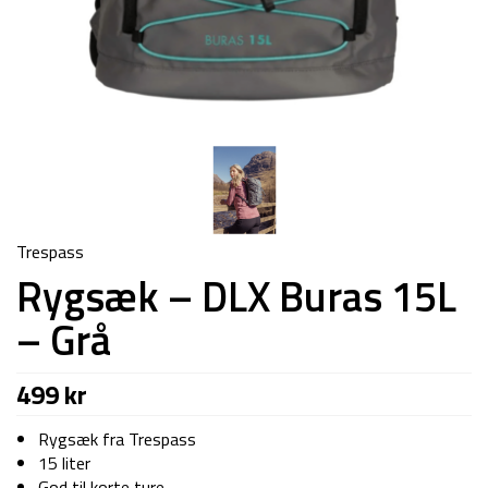
Trespass
Rygsæk – DLX Buras 15L
– Grå
499
kr
Rygsæk fra Trespass
15 liter
God til korte ture