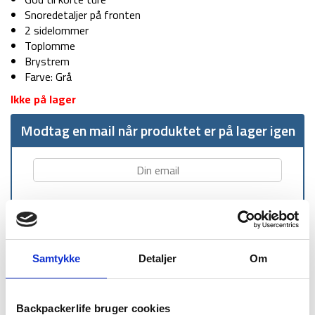
Snoredetaljer på fronten
2 sidelommer
Toplomme
Brystrem
Farve: Grå
Ikke på lager
Modtag en mail når produktet er på lager igen
Samtykke
Detaljer
Om
1-2 dages
Fri fragt over
100 dages
levering
499 kr
returret
Backpackerlife bruger cookies