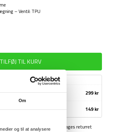
mme
ægning – Ventil: TPU
TILFØJ TIL KURV
anbefaler sammen med
nshee - Genopladelig
299
kr
Om
ack
149
kr
agt over 499 kr
100 dages returret
 medier og til at analysere