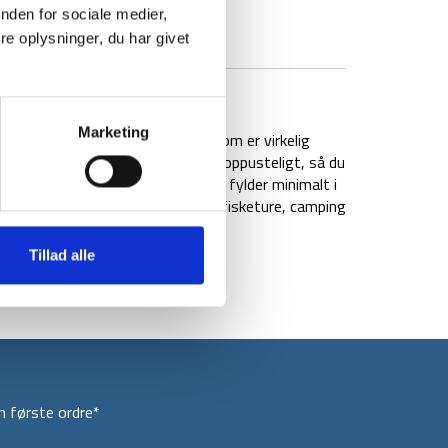
nden for sociale medier,
e oplysninger, du har givet
BRAND
FAQ
Marketing
t let og kompakt siddeunderlag, som er virkelig
tops undervejs. Siddeunderlaget er oppusteligt, så du
et har en lille pakkestørrelse og fylder minimalt i
r god til alt fra havearbejde til fisketure, camping
Tillad alle
 første ordre*