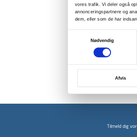
vores trafik. Vi deler også 
annonceringspartnere og anal
dem, eller som de har indsaml
Samtykkevalg
Nødvendig
Afvis
Tilmeld dig v