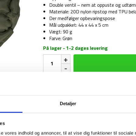
Double ventil – nem at oppuste og udtø
Materiale: 20D nylon ripstop med TPU bel
Der medfølger opbevaringspose
Mål udpakket: 44 x 44 x 5 cm
Vægt: 90 g
Farve: Grøn
På lager - 1-2 dages levering
Siddeunderlag
-
Highlander
Pak-
Backpackerlife 
Pad
Air
Luftpumpe
Luftpumpe - Highlander Wee Ba
antal
-
Detaljer
Highlander
Luftpumpe
Luftpumpe - Highlander Puff s
Wee
-
Banshee
ies
Highlander
-
1-2 dages levering
Fri fr
Puff
se vores indhold og annoncer, til at vise dig funktioner til sociale
Genopladelig