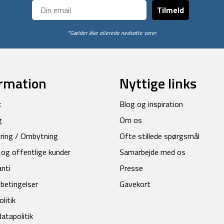
Tilmeld
*Gælder ikke allerede nedsatte varer
rmation
Nyttige links
t
Blog og inspiration
g
Om os
ring / Ombytning
Ofte stillede spørgsmål
 og offentlige kunder
Samarbejde med os
anti
Presse
betingelser
Gavekort
litik
atapolitik