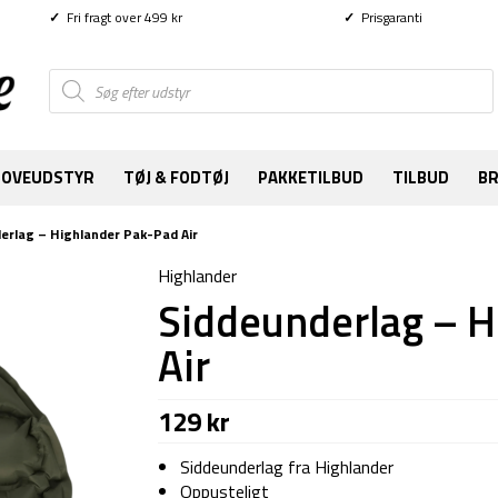
✓
Fri fragt over 499 kr
✓
Prisgaranti
Products
search
SOVEUDSTYR
TØJ & FODTØJ
PAKKETILBUD
TILBUD
B
erlag – Highlander Pak-Pad Air
Highlander
Siddeunderlag – H
Air
129
kr
Siddeunderlag fra Highlander
Oppusteligt