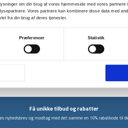
sack
oplysninger om din brug af vores hjemmeside med vores partnere i
ysepartnere. Vores partnere kan kombinere disse data med andr
et fra din brug af deres tjenester.
BESKRIVELSE
Præferencer
Statistik
Pak-Pad air siddeunderlag fra Highlander er e
godt til de lange ture, hvor der er brug for s
kan puste det op med en pumpe eller munden. D
rygsækken. Det selvoppustelige siddeunderlag e
og vandreture.
Siddeunderlaget kommer i en transporttaske.
Få unikke tilbud og rabatter
ores nyhedsbrev og modtag med det samme en 10% rabatkode til din