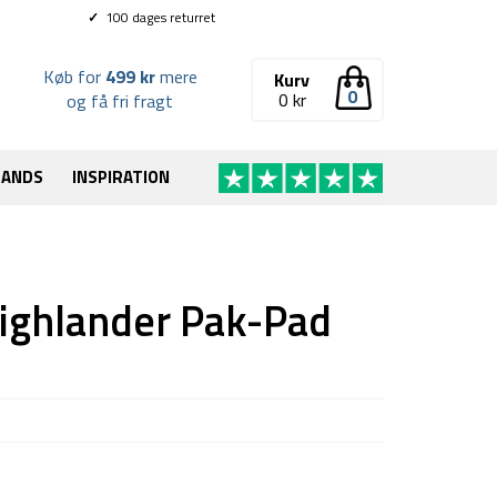
✓
100 dages returret
Køb for
499 kr
mere
Kurv
0
0
kr
og få fri fragt
RANDS
INSPIRATION
ighlander Pak-Pad