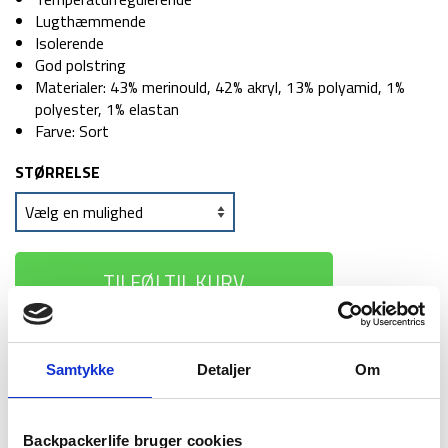
Lugthæmmende
Isolerende
God polstring
Materialer: 43% merinould, 42% akryl, 13% polyamid, 1%
polyester, 1% elastan
Farve: Sort
STØRRELSE
TILFØJ TIL KURV
1-2 dages
Fri fragt over
100 dages
Samtykke
Detaljer
Om
levering
499 kr
returret
Backpackerlife bruger cookies