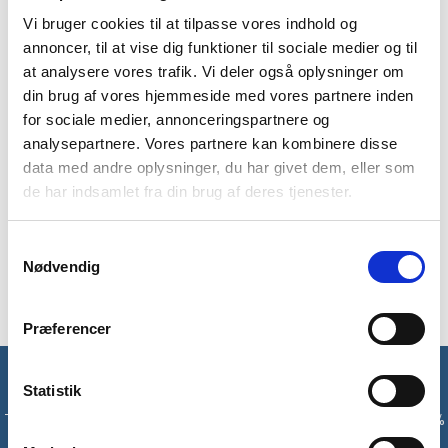
Vi bruger cookies til at tilpasse vores indhold og
annoncer, til at vise dig funktioner til sociale medier og til
at analysere vores trafik. Vi deler også oplysninger om
BESKRIVELSE
YDERLIGERE INFORMATION
din brug af vores hjemmeside med vores partnere inden
BRAND
FAQ
for sociale medier, annonceringspartnere og
analysepartnere. Vores partnere kan kombinere disse
Tech luxury ski sokker fra Trespass er en højskaftet sok, som
data med andre oplysninger, du har givet dem, eller som
er godt polstreret. Du kan bruge denne sok til fx skituren eller
de har indsamlet fra din brug af deres tjenester.
blot den lange vandretur i kulden. Sokkerne er lavet af blandt
andet merinould, som er temperaturregulerende samt isolerer,
Samtykkevalg
selvom du sveder. Det er et ekstra plus at disse sokker er
Nødvendig
lugthæmmende.
Præferencer
Få unikke tilbud og rabatter
Statistik
Tilmeld dig vores nyhedsbrev og modtag med det samme en 10%
rabatkode til din første ordre*