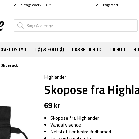
✓
Fri fragt over 499 kr
✓
Prisgaranti
Products
search
SOVEUDSTYR
TØJ & FODTØJ
PAKKETILBUD
TILBUD
B
– Shoesack
Highlander
Skopose fra Highl
69
kr
Skopose fra Highlander
Vandafvisende
Netstof for bedre åndbarhed
Letvægtsmateriale