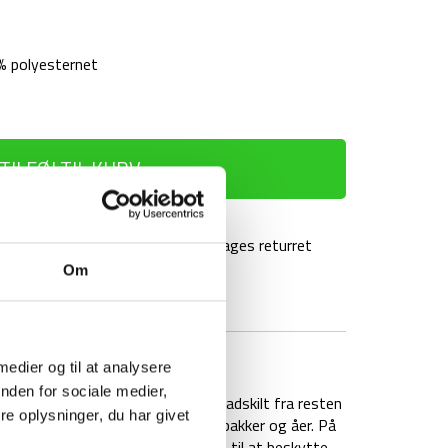
% polyesternet
TILFØJ TIL KURV
agt over 499 kr
100 dages returret
Om
BRAND
FAQ
 medier og til at analysere
nden for sociale medier,
 muligt for dig opbevare dine sko adskilt fra resten
e oplysninger, du har givet
 vandrestøvler efter en vandretur i bakker og åer. På
rbliver rent og pænt. Eller brug den til at beskytte