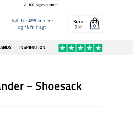
✓
100 dages returret
Køb for
499 kr
mere
Kurv
0
0
kr
og få fri fragt
RANDS
INSPIRATION
ander – Shoesack