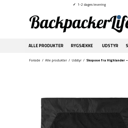
✓
1-2 dages levering
ALLE PRODUKTER
RYGSÆKKE
UDSTYR
Forside
/
Alle produkter
/
Udstyr
/
Skopose fra Highlander 