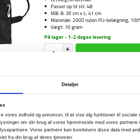
Passer op til str. 48
Mål: B: 30 cm x L: 41 cm
Materiale: 200D nylon PU-belægning, 100
Vægt: 70 gram
På lager - 1-2 dages levering
Skopose
fra
Highlander
-
Shoesack
1-2 dages levering
Fri fr
antal
Detaljer
ies
BESKRIVELSE
se vores indhold og annoncer, til at vise dig funktioner til sociale
oplysninger om din brug af vores hjemmeside med vores partnere i
Highlander’s skopose eller “shoesack” gør det
ysepartnere. Vores partnere kan kombinere disse data med andr
af dine ting. Brug den f.eks. til dine beskidte
et fra din brug af deres tjenester.
den måde sikrer du dig, at alt dit andet tøj fo