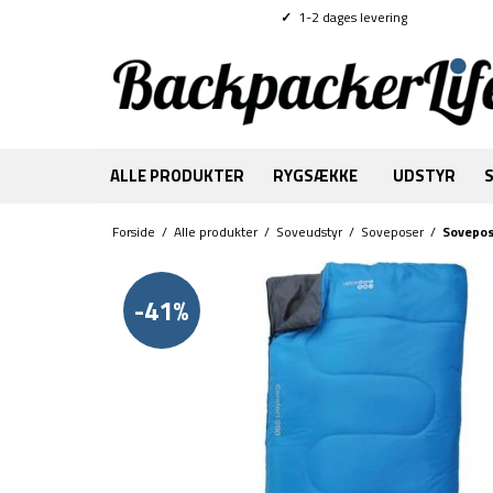
✓
1-2 dages levering
ALLE PRODUKTER
RYGSÆKKE
UDSTYR
Forside
/
Alle produkter
/
Soveudstyr
/
Soveposer
/
Sovepos
-41%