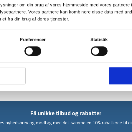
oplysninger om din brug af vores hjemmeside med vores partnere i
BESKRIVELSE
YDERLIGER
ysepartnere. Vores partnere kan kombinere disse data med andr
et fra din brug af deres tjenester.
Denne basis Comfort 200 sovepose er en st
kendetegnet ved at være prisvenlig, komfor
under indendørsbrug.
Præferencer
Statistik
Der er fuld længde lynlås i soveposen, som er
linned af 170 Polyester i ‘cotton feel’. Selv
som giver en komfort temperatur på mellem 
Soveposen vejer 1000 gram og har dimensione
sovepose til sommermånederne eller til inden
Få unikke tilbud og rabatter
ores nyhedsbrev og modtag med det samme en 10% rabatkode til din