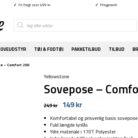
✓
Fri fragt over 499 kr
✓
Prisgaranti
Products
search
SOVEUDSTYR
TØJ & FODTØJ
PAKKETILBUD
TILBUD
B
e – Comfort 200
Yellowstone
Sovepose – Comfo
Den
Den
149
kr
249
kr
oprindelige
aktuelle
pris
pris
Komfortabel og prisvenlig basis sovepose
var:
er:
Fuld længde lynlås
249 kr.
149 kr.
Ydre materiale i 170T Polyester