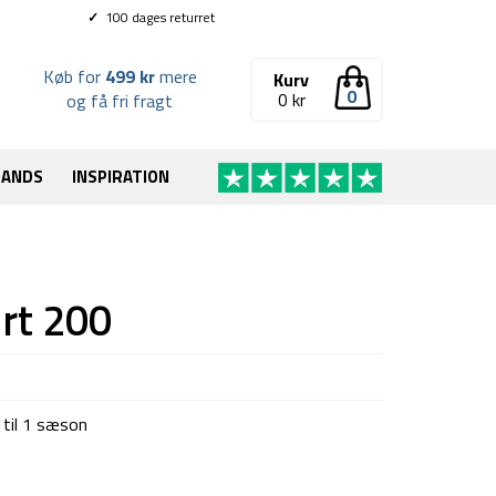
✓
100 dages returret
Køb for
499 kr
mere
Kurv
0
0
kr
og få fri fragt
RANDS
INSPIRATION
rt 200
 til 1 sæson