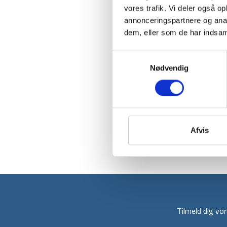
vores trafik. Vi deler også 
annonceringspartnere og anal
dem, eller som de har indsaml
Samtykkevalg
Nødvendig
Afvis
Tilmeld dig v