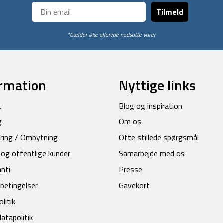
Tilmeld
*Gælder ikke allerede nedsatte varer
rmation
Nyttige links
t
Blog og inspiration
g
Om os
ring / Ombytning
Ofte stillede spørgsmål
 og offentlige kunder
Samarbejde med os
anti
Presse
betingelser
Gavekort
litik
atapolitik