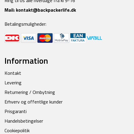
Ring til os alle hverdage fra kl 9-16
Mail:
kontakt@backpackerlife.dk
Betalingsmuligheder:
Information
Kontakt
Levering
Returnering / Ombytning
Erhverv og offentlige kunder
Prisgaranti
Handelsbetingelser
Cookiepolitik