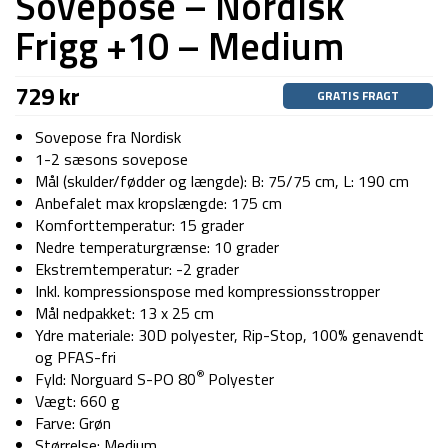
Sovepose – Nordisk
Frigg +10 – Medium
729
kr
GRATIS FRAGT
Sovepose fra Nordisk
1-2 sæsons sovepose
Mål (skulder/fødder og længde): B: 75/75 cm, L: 190 cm
Anbefalet max kropslængde: 175 cm
Komforttemperatur: 15 grader
Nedre temperaturgrænse: 10 grader
Ekstremtemperatur: -2 grader
Inkl. kompressionspose med kompressionsstropper
Mål nedpakket: 13 x 25 cm
Ydre materiale: 30D polyester, Rip-Stop, 100% genavendt
og PFAS-fri
®
Fyld: Norguard S-PO 80
Polyester
Vægt: 660 g
Farve: Grøn
Størrelse: Medium