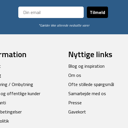
Tilmeld
*Gælder ikke allerede nedsatte varer
rmation
Nyttige links
t
Blog og inspiration
g
Om os
ring / Ombytning
Ofte stillede spørgsmål
 og offentlige kunder
Samarbejde med os
anti
Presse
betingelser
Gavekort
litik