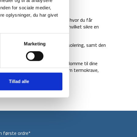
 medier og til at analysere
BRAND
FAQ
nden for sociale medier,
e oplysninger, du har givet
, er en meget alsidig sovepose, hvor du får
 sikre en tætsluttende pasform, hvilket sikre en
komfort og plads.
r at soveposen byder på en høj isolering, samt den
Marketing
ehageligt materiale.
heriblandt den integrerede inderlomme til dine
ngsbeskyttelse, konturhætte, intern termokrave,
Tillad alle
 første ordre*