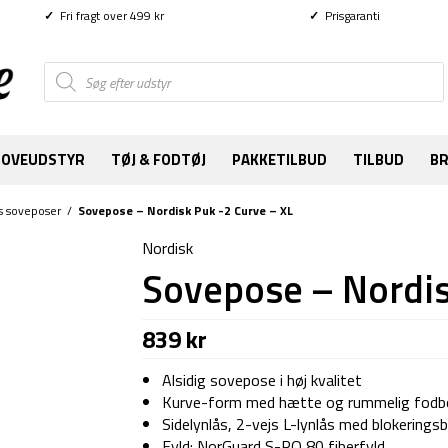
✓
Fri fragt over 499 kr
✓
Prisgaranti
Products
search
SOVEUDSTYR
TØJ & FODTØJ
PAKKETILBUD
TILBUD
B
s soveposer
/
Sovepose – Nordisk Puk -2 Curve – XL
Nordisk
Sovepose – Nordis
839
kr
Alsidig sovepose i høj kvalitet
Kurve-form med hætte og rummelig fodb
Sidelynlås, 2-vejs L-lynlås med blokerings
Fyld: NorGuard S-PO 80 fiberfyld