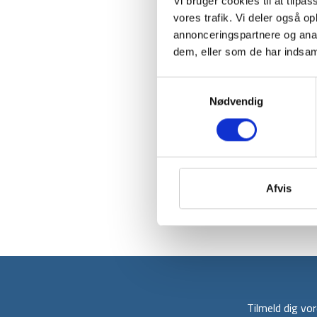
Vi bruger cookies til at tilpas
vores trafik. Vi deler også 
annonceringspartnere og anal
dem, eller som de har indsaml
Samtykkevalg
Nødvendig
Afvis
Tilmeld dig v