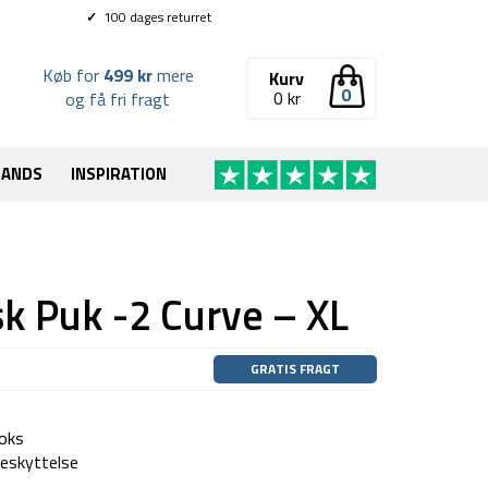
✓
100 dages returret
Køb for
499 kr
mere
Kurv
0
0
kr
og få fri fragt
RANDS
INSPIRATION
k Puk -2 Curve – XL
GRATIS FRAGT
oks
beskyttelse