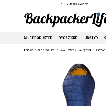
✓
1-2 dages levering
ALLE PRODUKTER
RYGSÆKKE
UDSTYR
Forside
/
Alle produkter
/
Soveudstyr
/
Soveposer
/
3 sæson