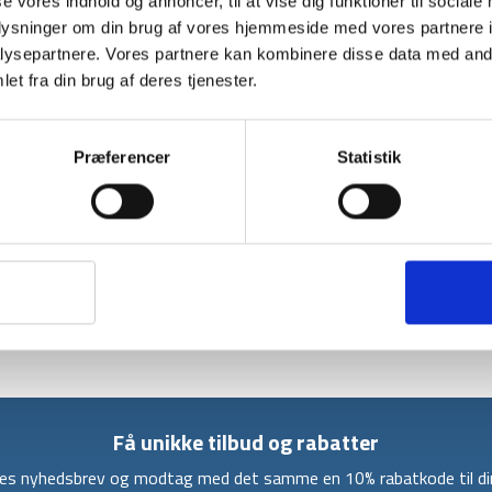
se vores indhold og annoncer, til at vise dig funktioner til sociale
BESKRIVELSE
oplysninger om din brug af vores hjemmeside med vores partnere i
ysepartnere. Vores partnere kan kombinere disse data med andr
Denne sovepose fra det danske mærke Nordisk
et fra din brug af deres tjenester.
virkelig meget for pengene. Den kurvede form
god isolationsevne og som giver den ideelle 
Soveposens Norguard S-PO 80 fiberfyld, sikre
Præferencer
Statistik
indvendige side af posen, er der et blødt og b
Soveposens byder på mange gode egenskaber, 
værdigenstande, 2-vejs L-lynlås med blokeri
samt at der er rummeligt for dine fødder.
Få unikke tilbud og rabatter
ores nyhedsbrev og modtag med det samme en 10% rabatkode til din