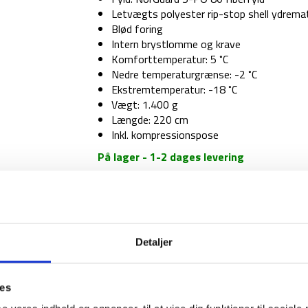
Letvægts polyester rip-stop shell ydremat
Blød foring
Intern brystlomme og krave
Komforttemperatur: 5 ˚C
Nedre temperaturgrænse: -2 ˚C
Ekstremtemperatur: -18 ˚C
Vægt: 1.400 g
Længde: 220 cm
Inkl. kompressionspose
På lager - 1-2 dages levering
Sovepose
–
Nordisk
Puk
-2
1-2 dages levering
Fri fr
Detaljer
Curve
–
XL
ies
antal