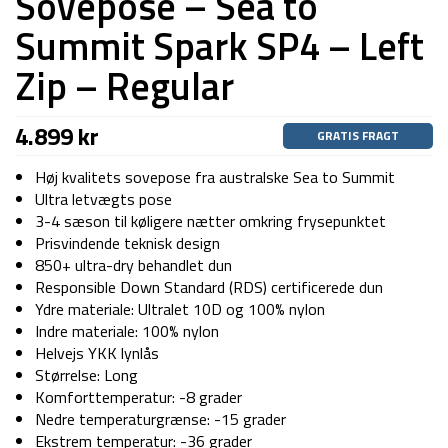
Sovepose – Sea to
Summit Spark SP4 – Left
Zip – Regular
4.899
kr
GRATIS FRAGT
Høj kvalitets sovepose fra australske Sea to Summit
Ultra letvægts pose
3-4 sæson til køligere nætter omkring frysepunktet
Prisvindende teknisk design
850+ ultra-dry behandlet dun
Responsible Down Standard (RDS) certificerede dun
Ydre materiale: Ultralet 10D og 100% nylon
Indre materiale: 100% nylon
Helvejs YKK lynlås
Størrelse: Long
Komforttemperatur: -8 grader
Nedre temperaturgrænse: -15 grader
Ekstrem temperatur: -36 grader