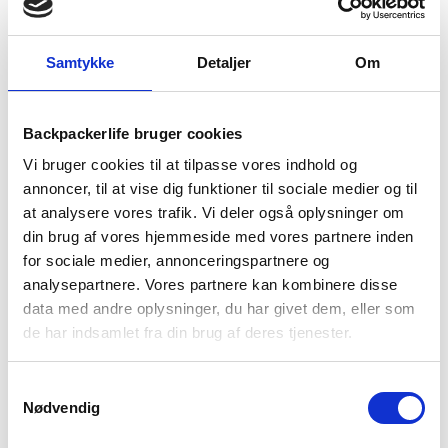
levering
499 kr
returret
Samtykke
Detaljer
Om
Backpackerlife bruger cookies
BESKRIVELSE
BRAND
FAQ
Vi bruger cookies til at tilpasse vores indhold og
annoncer, til at vise dig funktioner til sociale medier og til
Sea to Summit har en position som en af de førende
at analysere vores trafik. Vi deler også oplysninger om
producenter af letvægts udstyr i verden. Spark serien er Sea
din brug af vores hjemmeside med vores partnere inden
to Summits high-end ultra letvægts serie, og er en
prisvindende sovepose-serie lavet til krævende backpacking
for sociale medier, annonceringspartnere og
ture.
analysepartnere. Vores partnere kan kombinere disse
data med andre oplysninger, du har givet dem, eller som
Spark SP4 er en ultra letvægtssovepose med dun og har en
de har indsamlet fra din brug af deres tjenester.
samlet vægt på kun 985 gram. Spark SP4 er teknisk designet
til at holde dig så varm som muligt, samtidig med at man
minimerer vægt og størrelse. Soveposen er i et såkaldt
Samtykkevalg
Nødvendig
mumie design, som sikrer en effektiv isolering, og Spark SP4
er designet til outdoorture- og rejser til kolde nætter og helt