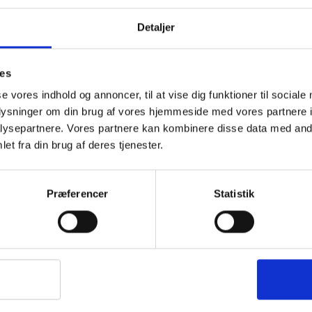
1-2 dages levering
Fri fr
Detaljer
ies
se vores indhold og annoncer, til at vise dig funktioner til sociale
BESKRIVELSE
YDERLIGER
oplysninger om din brug af vores hjemmeside med vores partnere i
Soveposen i modellen ’Sleeper Extreme’ er f
ysepartnere. Vores partnere kan kombinere disse data med andr
producerer mange af deres soveposer i Storbr
et fra din brug af deres tjenester.
sovepose, som kan fungerer som en helårsso
som er et design specielt lavet til at holde p
Præferencer
Statistik
Sleeper Extreme kommer med en justerbar elas
varmen, og som sikrer ekstra komfort. Sovep
har en nedre temperaturgrænse på -12 C°, hvi
langt de fleste dage om året.
Sleeper Extreme er lavet i blødt polyester, o
varme. Soveposen er udstyret med en “anti-sn