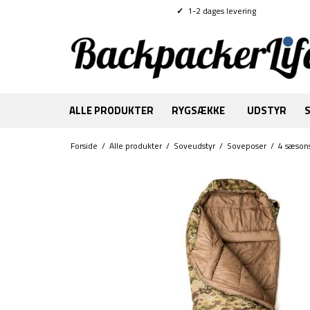
✓
1-2 dages levering
ALLE PRODUKTER
RYGSÆKKE
UDSTYR
Forside
/
Alle produkter
/
Soveudstyr
/
Soveposer
/
4 sæson