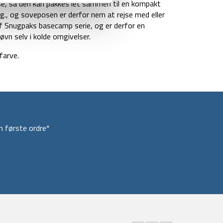
, så den kan pakkes let sammen til en kompakt
g., og soveposen er derfor nem at rejse med eller
af Snugpaks basecamp serie, og er derfor en
vn selv i kolde omgivelser.
farve.
 første ordre*