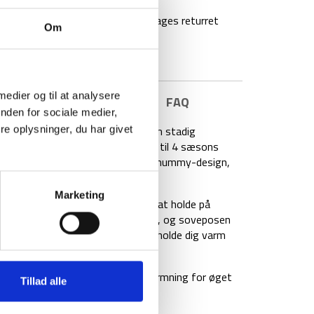
agt over 499 kr
100 dages returret
Om
 medier og til at analysere
E INFORMATION
BRAND
FAQ
nden for sociale medier,
ra det engelsk mærke Snugpak, som stadig
e oplysninger, du har givet
itannien. Sleeper Extreme er en 3 til 4 sæsons
vepose. Soveposen er lavet i et mummy-design,
å kropsvarmen.
Marketing
tik ved hovedet, som er med til at holde på
osen er komfortabel ned til -7 C°, og soveposen
lket gør, at Sleeper Extreme kan holde dig varm
g posen har isoleret skulder-afskærmning for øget
Tillad alle
ag” to-vejs lynlås.