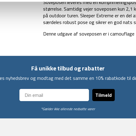
Soveposen leveres med en komprimeringspose
størrelse. Samtidig vejer soveposen kun 2,1 k
på outdoor turen. Sleeper Extreme er en del 
særdeles robust pose og sikrer en god nats sø
Denne udgave af soveposen er i camouflage 
Få unikke tilbud og rabatter
ores nyhedsbrev og modtag med det samme en 10% rabatkode til din
Tilmeld
*Gælder ikke allerede nedsatte varer