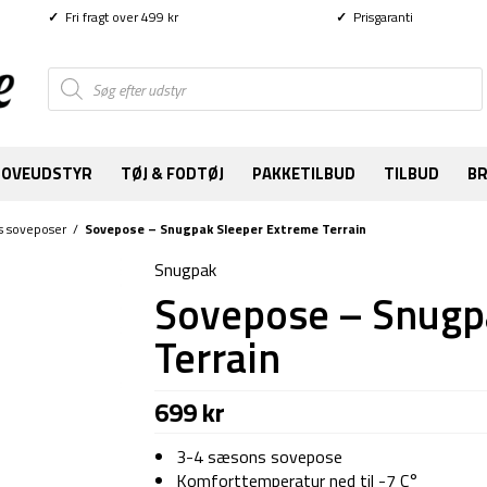
✓
Fri fragt over 499 kr
✓
Prisgaranti
Products
search
SOVEUDSTYR
TØJ & FODTØJ
PAKKETILBUD
TILBUD
B
s soveposer
/
Sovepose – Snugpak Sleeper Extreme Terrain
Snugpak
Sovepose – Snugp
Terrain
699
kr
3-4 sæsons sovepose
Komforttemperatur ned til -7 C°