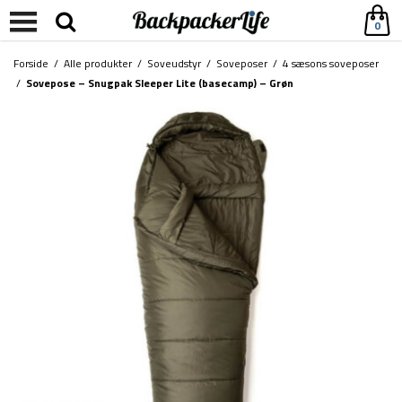
0
Forside
/
Alle produkter
/
Soveudstyr
/
Soveposer
/
4 sæsons soveposer
/
Sovepose – Snugpak Sleeper Lite (basecamp) – Grøn