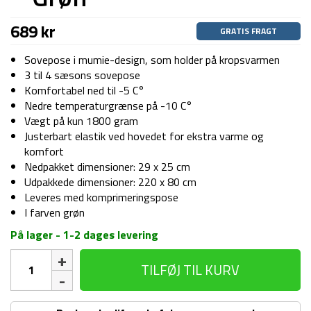
689
kr
GRATIS FRAGT
Sovepose i mumie-design, som holder på kropsvarmen
3 til 4 sæsons sovepose
Komfortabel ned til -5 C°
Nedre temperaturgrænse på -10 C°
Vægt på kun 1800 gram
Justerbart elastik ved hovedet for ekstra varme og
komfort
Nedpakket dimensioner: 29 x 25 cm
Udpakkede dimensioner: 220 x 80 cm
Leveres med komprimeringspose
I farven grøn
På lager - 1-2 dages levering
Sovepose
TILFØJ TIL KURV
-
Snugpak
Sleeper