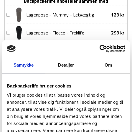
Backpackerlife anbefaler sammen med
Lite
(basecamp)
Lagenpose
Lagenpose - Mummy - Letvægtig
129
kr
-
-
Grøn
Mummy
antal
Lagenpose
Lagenpose - Fleece - Treklife
299
kr
-
-
Letvægtig
Fleece
1-2 dages
Fri fragt over
100 dages
-
levering
499 kr
returret
Treklife
Samtykke
Detaljer
Om
Backpackerlife bruger cookies
Vi bruger cookies til at tilpasse vores indhold og
BESKRIVELSE
YDERLIGERE INFORMATION
annoncer, til at vise dig funktioner til sociale medier og til
at analysere vores trafik. Vi deler også oplysninger om
BRAND
FAQ
din brug af vores hjemmeside med vores partnere inden
for sociale medier, annonceringspartnere og
Soveposen i modellen ’Sleeper Lite’ er fra det engelske mærke
analysepartnere. Vores partnere kan kombinere disse