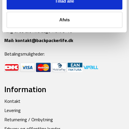
Tillad alle
Afvis
Tlf:
42 55 59 19
Ring til os alle hverdage fra kl 9-16
Mail:
kontakt@backpackerlife.dk
Betalingsmuligheder:
Information
Kontakt
Levering
Returnering / Ombytning
Erhverv og offentlige kunder