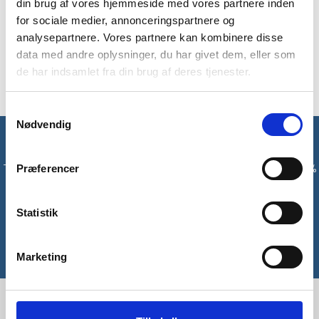
din brug af vores hjemmeside med vores partnere inden
meget i din oppakning.
for sociale medier, annonceringspartnere og
Spisesættet er fremstillet i slidstærk nylon og kommer i en
analysepartnere. Vores partnere kan kombinere disse
grå farve. Derudover har Ellipse dimensionerne 18 x 4 x 1,5
data med andre oplysninger, du har givet dem, eller som
cm.
de har indsamlet fra din brug af deres tjenester.
Samtykkevalg
Nødvendig
Få unikke tilbud og rabatter
Tilmeld dig vores nyhedsbrev og modtag med det samme en 10%
Præferencer
rabatkode til din første ordre*
Statistik
Tilmeld
*Gælder ikke allerede nedsatte varer
Marketing