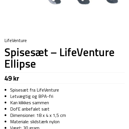
LifeVenture
Spisesæt – LifeVenture
Ellipse
49
kr
Spisesæt fra LifeVenture
Letvægtig og BPA-fri
Kan klikkes sammen
DofE anbefalet sæt
Dimensioner: 18 x 4 x 1,5 cm
Materiale: slidstærk nylon
Vægt: 30 gram