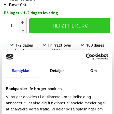
Farve: Grå
På lager - 1-2 dages levering
Spisesæt
TILFØJ TIL KURV
-
LifeVenture
Ellipse
antal
1-2 dages
Fri fragt over
100 dages
levering
499 kr
returret
Samtykke
Detaljer
Om
BESKRIVELSE
BRAND
FAQ
Backpackerlife bruger cookies
Vi bruger cookies til at tilpasse vores indhold og
Ellipse fra Lifeventure, er et spisesæt som du ikke kan
annoncer, til at vise dig funktioner til sociale medier og til
undvære på rejsen eller vandreturen. Tilsammen vejer sættet
at analysere vores trafik. Vi deler også oplysninger om
30 gram og kan klikkes sammen så det ikke fylder særlig