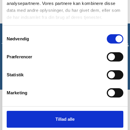
dermed pakkes praktisk sammen.
analysepartnere. Vores partnere kan kombinere disse
data med andre oplysninger, du har givet dem, eller som
de har indsamlet fra din brug af deres tjenester.
Samtykkevalg
Få unikke tilbud og rabatter
Nødvendig
Tilmeld dig vores nyhedsbrev og modtag med det samme en 10%
rabatkode til din første ordre*
Præferencer
Tilmeld
Statistik
*Gælder ikke allerede nedsatte varer
Marketing
Tillad alle
Tlf:
42 55 59 19