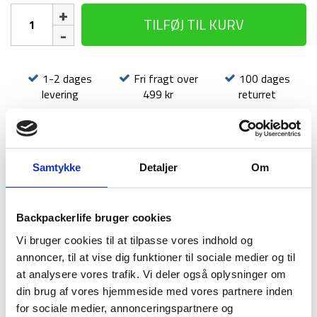
Spork
TILFØJ TIL KURV
-
Sea
to
Summit
1-2 dages
Fri fragt over
100 dages
Camp
levering
499 kr
returret
Cutlery
Spork
antal
Samtykke
Detaljer
Om
BESKRIVELSE
BRAND
FAQ
Backpackerlife bruger cookies
Sea to Summit’s Camp Cutlery Spork er et 2-i-1 redskab med
Vi bruger cookies til at tilpasse vores indhold og
en ske-gaffel-kombination. Spork’en er fremstillet af BPA-fri,
annoncer, til at vise dig funktioner til sociale medier og til
glasforstærket polypropylen, som gør bestikket holdbart, let
og en fornøjelse at bruge. Sea to Summit’s Spork tåler
at analysere vores trafik. Vi deler også oplysninger om
opvaskemaskine. Bestikkets greb er designet i samme form
din brug af vores hjemmeside med vores partnere inden
som det øvrige Sea to Summit Cutlery, så det kan stables og
for sociale medier, annonceringspartnere og