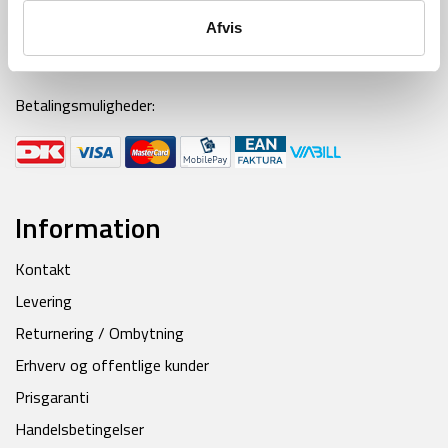
Ring til os alle hverdage fra kl 9-16
Afvis
Mail:
kontakt@backpackerlife.dk
Betalingsmuligheder:
Information
Kontakt
Levering
Returnering / Ombytning
Erhverv og offentlige kunder
Prisgaranti
Handelsbetingelser