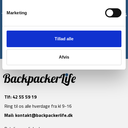
Få unikke tilbud og rabatter
Marketing
Tilmeld dig vores nyhedsbrev og modtag med det samme en 10%
rabatkode til din første ordre*
Tilmeld
Tillad alle
*Gælder ikke allerede nedsatte varer
Afvis
Tlf:
42 55 59 19
Ring til os alle hverdage fra kl 9-16
Mail:
kontakt@backpackerlife.dk