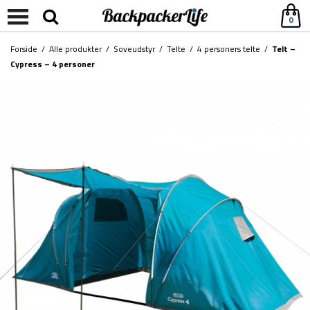
0
Forside
/
Alle produkter
/
Soveudstyr
/
Telte
/
4 personers telte
/
Telt –
Cypress – 4 personer