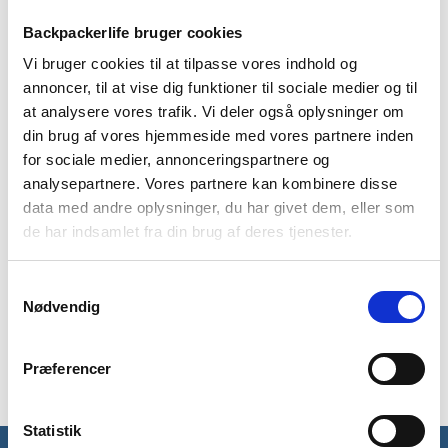
Backpackerlife bruger cookies
Vi bruger cookies til at tilpasse vores indhold og
annoncer, til at vise dig funktioner til sociale medier og til
at analysere vores trafik. Vi deler også oplysninger om
BESKRIVELSE
YDERLIGERE INFORMATION
din brug af vores hjemmeside med vores partnere inden
BRAND
FAQ
for sociale medier, annonceringspartnere og
analysepartnere. Vores partnere kan kombinere disse
Skotske Highlanders 4 personer telt i modellen Cypress er et
data med andre oplysninger, du har givet dem, eller som
telt med tunnel-design. Teltet er designet med to
de har indsamlet fra din brug af deres tjenester.
soveværelser med et ydre områder der adskiller de to
værelser. Derudover har teltet en mulig sideåbning, som gør
Samtykkevalg
det let at komme til og fra teltet hvis man sidder udenfor.
Nødvendig
Teltet er derfor ideelt til weekend getaway eller outdoor ture
hvor man gerne vil sove opdelt.
Præferencer
Statistik