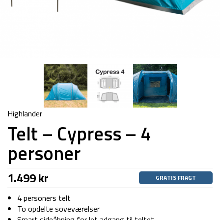
Highlander
Telt – Cypress – 4
personer
1.499
kr
GRATIS FRAGT
4 personers telt
To opdelte soveværelser
Smart sideåbning for let adgang til teltet