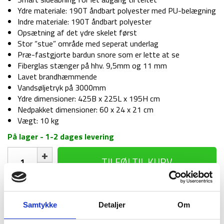
Ydre materiale: 190T åndbart polyester med PU-belægning
Indre materiale: 190T åndbart polyester
Opsætning af det ydre skelet først
Stor “stue” område med seperat underlag
Præ-fastgjorte bardun snore som er lette at se
Fiberglas stænger på hhv. 9,5mm og 11 mm
Lavet brandhæmmende
Vandsøljetryk på 3000mm
Ydre dimensioner: 425B x 225L x 195H cm
Nedpakket dimensioner: 60 x 24 x 21 cm
Vægt: 10 kg
På lager - 1-2 dages levering
Telt
TILFØJ TIL KURV
-
Cypress
-
4
1-2 dages
Fri fragt over
100 dages
Samtykke
Detaljer
Om
personer
levering
499 kr
returret
antal