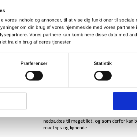
ies
1-2 dages levering
Fri fr
se vores indhold og annoncer, til at vise dig funktioner til sociale
oplysninger om din brug af vores hjemmeside med vores partnere i
ysepartnere. Vores partnere kan kombinere disse data med andr
et fra din brug af deres tjenester.
BESKRIVELSE
Dette telt er fra tyske High Peak, og er deres
Præferencer
Statistik
lavet af 8,5 mm aluminimumsstænger med 7001
hårdført – og med teltets nedpakkede dimensi
oppakningen.
Falcon teltene har mange features såsom vej
ventilationsmuligheder samt indvendige lomm
Dermed er Falcon 3 LW fra High Peak er godt b
nedpakkes til meget lidt, og som derfor kan b
roadtrips og lignende.