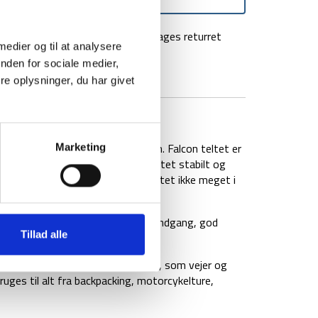
agt over 499 kr
100 dages returret
 medier og til at analysere
nden for sociale medier,
e oplysninger, du har givet
BRAND
FAQ
 letvægtige telt i modellen Falcon. Falcon teltet er
Marketing
 T6 hærdet alu, hvilket gør teltet stabilt og
oner på 43 x Ø: 20 cm, fylder teltet ikke meget i
rbeskyttet indgang, myggenet i indgang, god
Tillad alle
er og lampeholder.
ud på et praktisk og lettere telt, som vejer og
ruges til alt fra backpacking, motorcykelture,