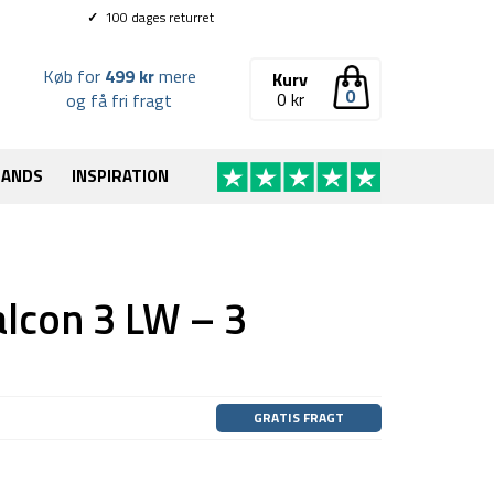
✓
100 dages returret
Køb for
499 kr
mere
Kurv
0
0
kr
og få fri fragt
RANDS
INSPIRATION
alcon 3 LW – 3
GRATIS FRAGT