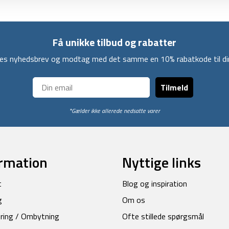
Få unikke tilbud og rabatter
ores nyhedsbrev og modtag med det samme en 10% rabatkode til din
Tilmeld
*Gælder ikke allerede nedsatte varer
rmation
Nyttige links
t
Blog og inspiration
g
Om os
ring / Ombytning
Ofte stillede spørgsmål