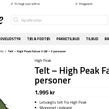
✓
Fri fragt over 499 kr
✓
Prisgaranti
Products
search
SOVEUDSTYR
TØJ & FODTØJ
PAKKETILBUD
TILBUD
B
lte
/
Telt – High Peak Falcon 3 LW – 3 personer
High Peak
Telt – High Peak F
personer
1.995
kr
Letvægts telt fra High Peak
Myggenet i indgang