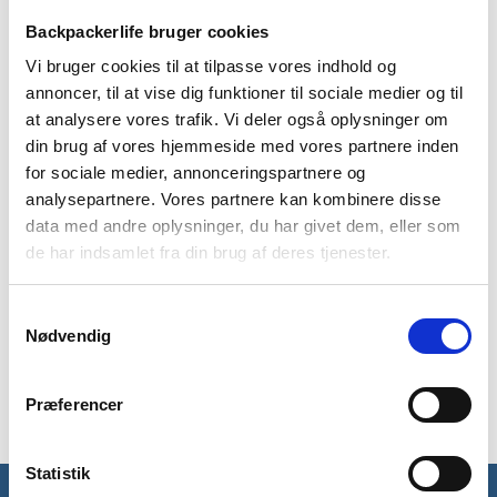
Backpackerlife bruger cookies
BESKRIVELSE
BRAND
FAQ
Vi bruger cookies til at tilpasse vores indhold og
Dette telt fra Mil-tec til fire personer er perfekt, hvis I skal
annoncer, til at vise dig funktioner til sociale medier og til
flere afsted, eller hvis I er der to, der skal afsted med meget
at analysere vores trafik. Vi deler også oplysninger om
bagage. Der er indgang i midten, som opdeler soverum og
din brug af vores hjemmeside med vores partnere inden
opbevaringsrum.
for sociale medier, annonceringspartnere og
Indgangen har et lille overdække, hvor I kan sidde om aftenen,
analysepartnere. Vores partnere kan kombinere disse
eller hvis der er dårligt vejr.
data med andre oplysninger, du har givet dem, eller som
de har indsamlet fra din brug af deres tjenester.
Teltets ydersejl er i 100% polyester, mens bunden er i 100%
polyethylene. Teltet har et vandsøjletryk på 1000 mm på
ydersejlet, og 3000 mm på bunden.
Samtykkevalg
Nødvendig
Dimensioner – L: 420 x B: 250 x H: 140 cm
Kabine areal – 210 x 240 x 125 cm
Præferencer
Statistik