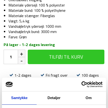
Materiale ydersejl: 100 % polyester
Materiale bund: 100 % polyethylene
Materiale stænger: Fiberglas
Vægt: 5,4 kg
Vandsøjletryk ydersejl: 1000 mm
Vandsøjletryk bund: 3000 mm
Farve: Grøn
På lager - 1-2 dages levering
Telt
TILFØJ TIL KURV
-
Mil-
tec
4
1-2 dages
Fri fragt over
100 dages
-
levering
499 kr
returret
4
personer
antal
Samtykke
Detaljer
Om