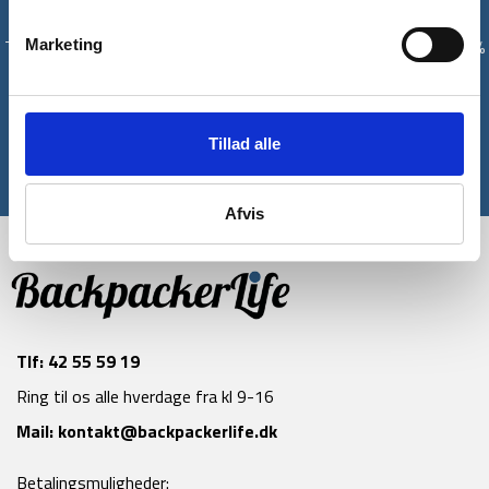
Få unikke tilbud og rabatter
Tilmeld dig vores nyhedsbrev og modtag med det samme en 10%
Marketing
rabatkode til din første ordre*
Tilmeld
Tillad alle
*Gælder ikke allerede nedsatte varer
Afvis
Tlf:
42 55 59 19
Ring til os alle hverdage fra kl 9-16
Mail:
kontakt@backpackerlife.dk
Betalingsmuligheder: