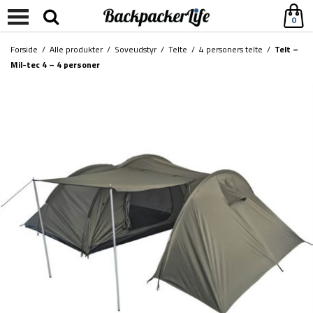
0
Forside
/
Alle produkter
/
Soveudstyr
/
Telte
/
4 personers telte
/
Telt –
Mil-tec 4 – 4 personer