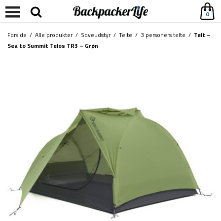
0
Forside
/
Alle produkter
/
Soveudstyr
/
Telte
/
3 personers telte
/
Telt –
Sea to Summit Telos TR3 – Grøn