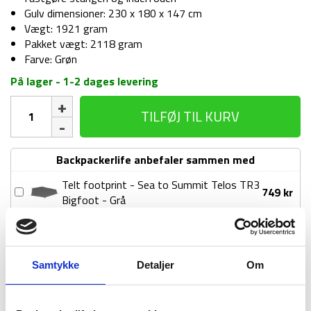
Gulv dimensioner: 230 x 180 x 147 cm
Vægt: 1921 gram
Pakket vægt: 2118 gram
Farve: Grøn
På lager - 1-2 dages levering
Telt
TILFØJ TIL KURV
-
Sea
to
Backpackerlife anbefaler sammen med
Summit
Telos
Telt footprint - Sea to Summit Telos TR3
Telt
749
kr
TR3
Bigfoot - Grå
footprint
-
-
Grøn
1-2 dages
Fri fragt over
100 dages
Sea
antal
levering
499 kr
returret
to
Samtykke
Detaljer
Om
Summit
Telos
TR3