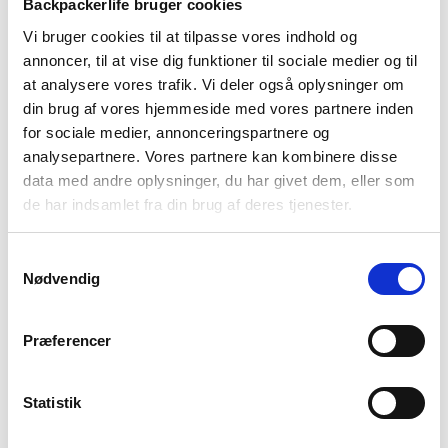
Bigfoot
Backpackerlife bruger cookies
-
Vi bruger cookies til at tilpasse vores indhold og
Grå
BESKRIVELSE
BRAND
FAQ
annoncer, til at vise dig funktioner til sociale medier og til
at analysere vores trafik. Vi deler også oplysninger om
din brug af vores hjemmeside med vores partnere inden
for sociale medier, annonceringspartnere og
analysepartnere. Vores partnere kan kombinere disse
data med andre oplysninger, du har givet dem, eller som
de har indsamlet fra din brug af deres tjenester.
Samtykkevalg
Nødvendig
Telos TR3 teltet fra Sea To Summit er et grønt 3 personers
Præferencer
fritstående telt. Selve opbygningen af teltet gør, at teltet
får formen opad, så der bliver mere brugbar plads til hovedet
Statistik
og skulderne. Derudover bliver der også skabt højere døre, så
man får nemmere adgang og mere plads. Telos Tr3 teltet er