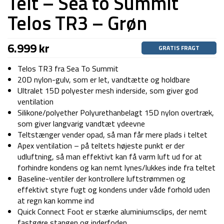
Telt – Sea to Summit
Telos TR3 – Grøn
6.999
kr
GRATIS FRAGT
Telos TR3 fra Sea To Summit
20D nylon-gulv, som er let, vandtætte og holdbare
Ultralet 15D polyester mesh inderside, som giver god
ventilation
Silikone/polyether Polyurethanbelagt 15D nylon overtræk,
som giver langvarig vandtæt ydeevne
Teltstænger vender opad, så man får mere plads i teltet
Apex ventilation – på teltets højeste punkt er der
udluftning, så man effektivt kan få varm luft ud for at
forhindre kondens og kan nemt lynes/lukkes inde fra teltet
Baseline-ventiler der kontrollere luftstrømmen og
effektivt styre fugt og kondens under våde forhold uden
at regn kan komme ind
Quick Connect Foot er stærke aluminiumsclips, der nemt
fastgøre stangen og inderfoden