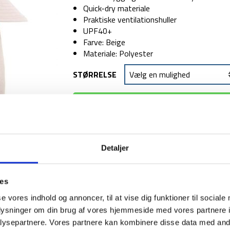
Quick-dry materiale
Praktiske ventilationshuller
UPF40+
Farve: Beige
Materiale: Polyester
STØRRELSE
TILFØJ TIL
1-2 dages levering
Fri fr
Detaljer
ies
se vores indhold og annoncer, til at vise dig funktioner til sociale
BESKRIVELSE
YDERLIGER
oplysninger om din brug af vores hjemmeside med vores partnere i
ysepartnere. Vores partnere kan kombinere disse data med andr
Bøllehat med skygge fra engelske Trespass. Ha