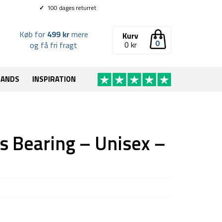
✓
100 dages returret
Køb for
499 kr
mere
Kurv
0
0
kr
og få fri fragt
RANDS
INSPIRATION
s Bearing – Unisex –