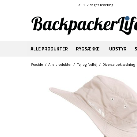
✓
1-2 dages levering
ALLE PRODUKTER
RYGSÆKKE
UDSTYR
Forside
/
Alle produkter
/
Tøj og fodtøj
/
Diverse beklædning