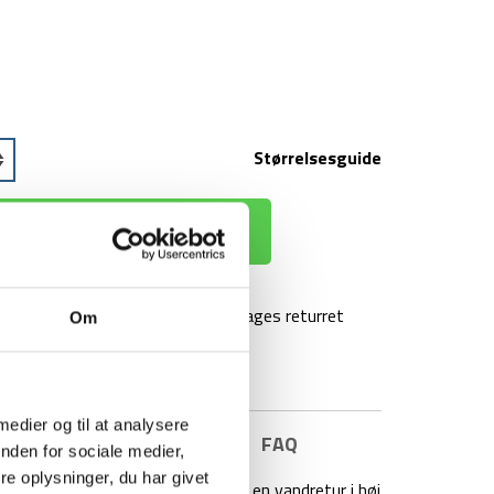
Størrelsesguide
 KURV
agt over 499 kr
100 dages returret
Om
 medier og til at analysere
E INFORMATION
BRAND
FAQ
nden for sociale medier,
e oplysninger, du har givet
tten er ideel hvis du planlægger en vandretur i høj