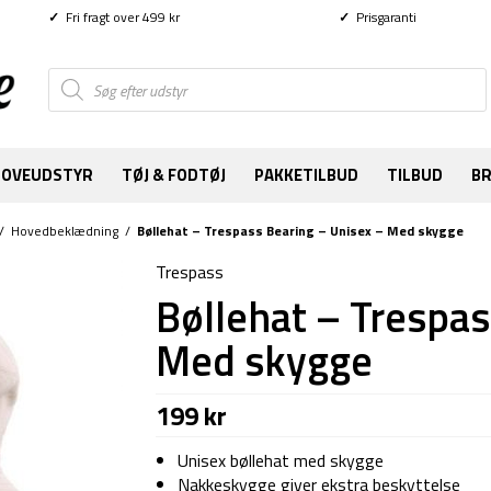
✓
Fri fragt over 499 kr
✓
Prisgaranti
Products
search
SOVEUDSTYR
TØJ & FODTØJ
PAKKETILBUD
TILBUD
B
/
Hovedbeklædning
/
Bøllehat – Trespass Bearing – Unisex – Med skygge
Trespass
Bøllehat – Trespas
Med skygge
199
kr
Unisex bøllehat med skygge
Nakkeskygge giver ekstra beskyttelse