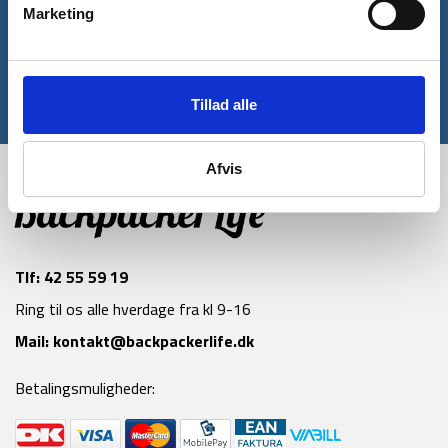
rabatkode til din første ordre*
Marketing
Tilmeld
Tillad alle
*Gælder ikke allerede nedsatte varer
Afvis
Tlf:
42 55 59 19
Ring til os alle hverdage fra kl 9-16
Mail:
kontakt@backpackerlife.dk
Betalingsmuligheder: