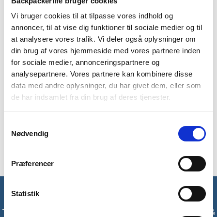
Backpackerlife bruger cookies
Vi bruger cookies til at tilpasse vores indhold og
annoncer, til at vise dig funktioner til sociale medier og til
at analysere vores trafik. Vi deler også oplysninger om
BESKRIVELSE
YDERLIGERE INFORMATION
din brug af vores hjemmeside med vores partnere inden
for sociale medier, annonceringspartnere og
BRAND
FAQ
analysepartnere. Vores partnere kan kombinere disse
data med andre oplysninger, du har givet dem, eller som
Sky Thermal er en langærmet trøje fra velkendte Jack
Wolfskin. TEXADRI teknologien gør den letvægtig og
de har indsamlet fra din brug af deres tjenester.
hurtigtørrende, så du nemt kan have den på i lang tid, når du
er ude i naturen eller på andre oplevelser. Sky Thermal skubber
Samtykkevalg
fugt såsom sved ud til yderlageret, så du ikke føler dig
Nødvendig
indelukket over lange perioder af brug.
Præferencer
Få unikke tilbud og rabatter
Statistik
Tilmeld dig vores nyhedsbrev og modtag med det samme en 10%