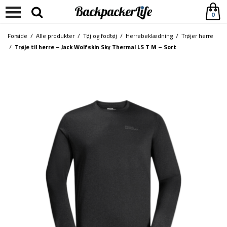
0
Forside
/
Alle produkter
/
Tøj og fodtøj
/
Herrebeklædning
/
Trøjer herre
/
Trøje til herre – Jack Wolfskin Sky Thermal LS T M – Sort