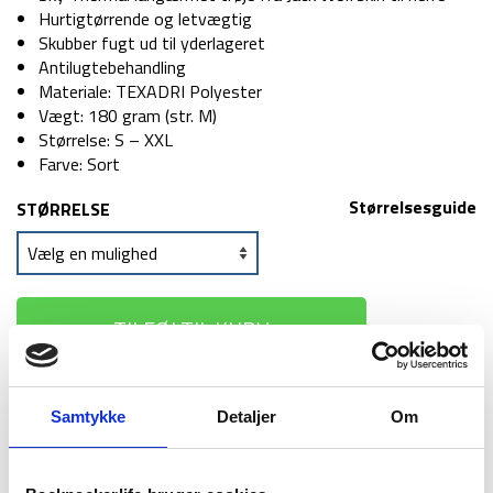
Hurtigtørrende og letvægtig
Skubber fugt ud til yderlageret
Antilugtebehandling
Materiale: TEXADRI Polyester
Vægt: 180 gram (str. M)
Størrelse: S – XXL
Farve: Sort
Størrelsesguide
STØRRELSE
TILFØJ TIL KURV
1-2 dages
Fri fragt over
100 dages
Samtykke
Detaljer
Om
levering
499 kr
returret