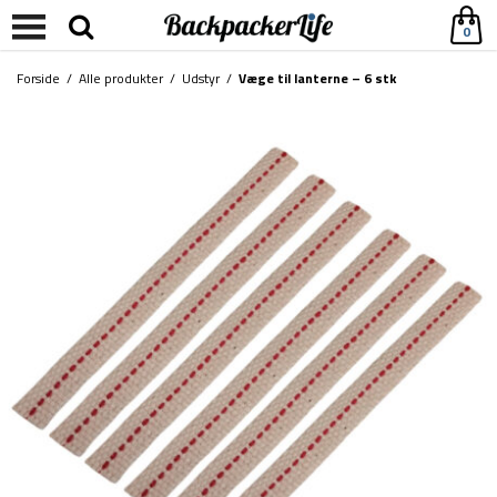
0
Forside
/
Alle produkter
/
Udstyr
/
Væge til lanterne – 6 stk