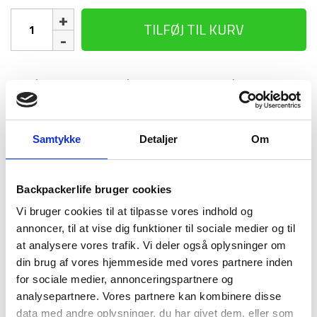
Væge
TILFØJ TIL KURV
til
lanterne
-
6
1-2 dages
Fri fragt over
100 dages
stk
levering
499 kr
returret
antal
Samtykke
Detaljer
Om
Backpackerlife bruger cookies
BESKRIVELSE
BRAND
FAQ
Vi bruger cookies til at tilpasse vores indhold og
annoncer, til at vise dig funktioner til sociale medier og til
6 styk standard væge til en petroleums lanterne, så du kan
at analysere vores trafik. Vi deler også oplysninger om
bruge din lanterne igen. Vægerne har en længde på 12 cm, en
din brug af vores hjemmeside med vores partnere inden
bredde på 1,2 cm og er lavet i bomuld.
for sociale medier, annonceringspartnere og
analysepartnere. Vores partnere kan kombinere disse
data med andre oplysninger, du har givet dem, eller som