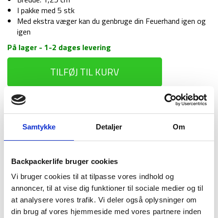
I pakke med 5 stk
Med ekstra væger kan du genbruge din Feuerhand igen og
igen
På lager - 1-2 dages levering
Væge
TILFØJ TIL KURV
til
lanterne
-
5
1-2 dages
Fri fragt over
100 dages
stk
levering
499 kr
returret
-
Samtykke
Detaljer
Om
Feuerhand
276
-
Backpackerlife bruger cookies
12cm
Vi bruger cookies til at tilpasse vores indhold og
antal
annoncer, til at vise dig funktioner til sociale medier og til
BESKRIVELSE
BRAND
FAQ
at analysere vores trafik. Vi deler også oplysninger om
Væge til Feuerhand model 276 på 12 cm. Denne væge kan du
din brug af vores hjemmeside med vores partnere inden