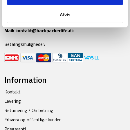
Tlf:
42 55 59 19
Afvis
Ring til os alle hverdage fra kl 9-16
Mail:
kontakt@backpackerlife.dk
Betalingsmuligheder:
Information
Kontakt
Levering
Returnering / Ombytning
Erhverv og offentlige kunder
Prisgaranti