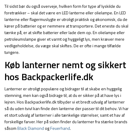
Til sidst bør du også overveje, hvilken form for type af lyskilde du
foretrækker – skal det være en LED lanterne eller olielampe. En LED
lanterne eller flagermuslygte er utroligt praktisk og økonomisk, da de
kører på batterier og er nemmere at transportere. Det eneste du skal
tænke på, er at skifte batterier eller lade dem op. En olielampe eller
petroleumslampe giver et varmt og hyggeligt lys, men kræver mere
vedligeholdelse, da væge skal skiftes. De er ofte i mange tilfælde
tungere.
Køb lanterner nemt og sikkert
hos Backpackerlife.dk
Lanterner er utroligt populære og bidrager til at skabe en hyggelig
stemning, men kan også bidrage til, at du er sikker på at have lys i
lejren. Hos Backpackerlife.dk tilbyder vi et bredt udvalg af lanterner
så du uden tvivl kan finde den lanterne der passer til dit behov. Vi har
et stort udvalg af lanterner i alle tænkelige størrelser, samt et hav af
forskellige farver. Her på siden finder du lanterner fra stærke brands
såsom
Black Diamond
og
Feuerhand
.