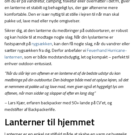
om du er på vandretur, camping, fisketur eller overnatter i det fri, giver
en lanterne et stabilt og behageligt lys, der gør aftenerne mere
komfortable. Den er især nyttig til at stille i lejren til når man skal
pakke ud, lave mad eller nyde omgivelser.
Sikrer dig, at den lanterne du medbringer på outdoorturen, er robust
og kan holde til at modtage nogle slag. Når din lyslanterne er
fastspændt på
rygsækken
, kan den få nogle slag, når du vandrer eller
sætter rygsækken fra dig. Derfor anbefaler vi
Feuerhand Hurricane-
lanternen
, som er både modstandsdygtig, let og kompakt – perfekt til
enhver outdoor-entusiast.
”Når du slår lejr om aftenen er en lanterne et af de bedste udstyr du kan
medbringe på din outdoortur. Den bidrager både med at oplyse lejren, så det
er nemmere at pakke ud og lave mad, men giver også et hyggeligt lys om
aftenen, når man sidder og slapper af efter en lang dag”
– Lars Kjær, erfaren backpacker med 50+ lande på CV’et, og
medstifter af Backpackerlife.
Lanterner til hjemmet
Lanterner er en enkel og stilfuld måde at skabe en varm og hyggelig