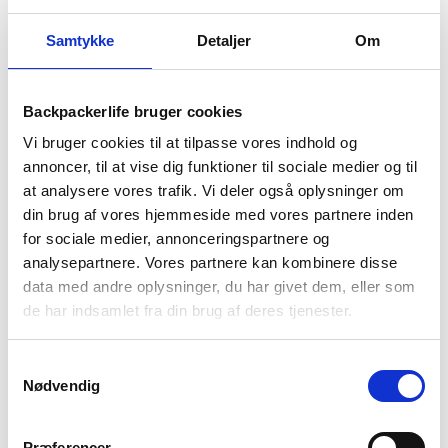
Væge til lanterne – 1 stk
Væge til lanterne – 5 stk –
Feuerhand 276 – 12cm
Samtykke
Detaljer
Om
8
kr
39
kr
Backpackerlife bruger cookies
Lanterner til udendørs og
Vi bruger cookies til at tilpasse vores indhold og
annoncer, til at vise dig funktioner til sociale medier og til
indendørs brug
at analysere vores trafik. Vi deler også oplysninger om
din brug af vores hjemmeside med vores partnere inden
Lanterner kan både bruges udendørs og indendørs.
En lanterne
for sociale medier, annonceringspartnere og
bidrager til en hyggelig stemning uanset hvilken situation du bruger
analysepartnere. Vores partnere kan kombinere disse
den i. Det kan enten være en lanterne til udendørsbrug i lejren på
data med andre oplysninger, du har givet dem, eller som
jeres outdoortur, i haven, eller ved fordøren til at byde gæsterne
de har indsamlet fra din brug af deres tjenester.
velkommen. Du kan også placere lanterner på altanen eller terrassen,
hvor den tilfører en varm og hyggelig lys, mens I nyder den smukke
aftensol på lange sommeraftener.
Samtykkevalg
Nødvendig
Lanterner kan også bruges til indretningen i hjemmet. De kan
placeres alle steder, om det så er i vindueskarmen, bordet eller på
gulvet i stuen. Her vil en lanterne bidrage med behageligt lys. Så
Præferencer