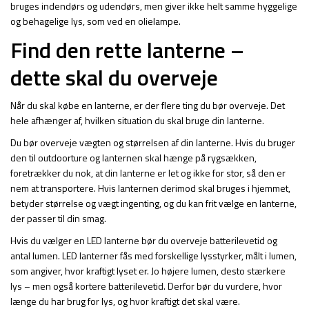
bruges indendørs og udendørs, men giver ikke helt samme hyggelige
og behagelige lys, som ved en olielampe.
Find den rette lanterne –
dette skal du overveje
Når du skal købe en lanterne, er der flere ting du bør overveje. Det
hele afhænger af, hvilken situation du skal bruge din lanterne.
Du bør overveje vægten og størrelsen af din lanterne. Hvis du bruger
den til outdoorture og lanternen skal hænge på rygsækken,
foretrækker du nok, at din lanterne er let og ikke for stor, så den er
nem at transportere. Hvis lanternen derimod skal bruges i hjemmet,
betyder størrelse og vægt ingenting, og du kan frit vælge en lanterne,
der passer til din smag.
Hvis du vælger en LED lanterne bør du overveje batterilevetid og
antal lumen. LED lanterner fås med forskellige lysstyrker, målt i lumen,
som angiver, hvor kraftigt lyset er. Jo højere lumen, desto stærkere
lys – men også kortere batterilevetid. Derfor bør du vurdere, hvor
længe du har brug for lys, og hvor kraftigt det skal være.