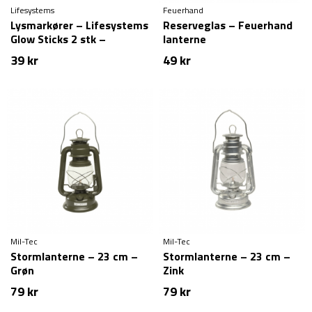
Lifesystems
Feuerhand
Lysmarkører – Lifesystems
Reserveglas – Feuerhand
Glow Sticks 2 stk –
lanterne
Orange/Grøn
39
kr
49
kr
Mil-Tec
Mil-Tec
Stormlanterne – 23 cm –
Stormlanterne – 23 cm –
Grøn
Zink
79
kr
79
kr