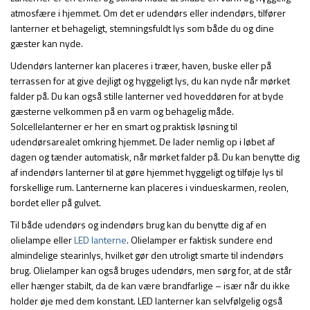
atmosfære i hjemmet. Om det er udendørs eller indendørs, tilfører
lanterner et behageligt, stemningsfuldt lys som både du og dine
gæster kan nyde.
Udendørs lanterner kan placeres i træer, haven, buske eller på
terrassen for at give dejligt og hyggeligt lys, du kan nyde når mørket
falder på. Du kan også stille lanterner ved hoveddøren for at byde
gæsterne velkommen på en varm og behagelig måde.
Solcellelanterner er her en smart og praktisk løsning til
udendørsarealet omkring hjemmet. De lader nemlig op i løbet af
dagen og tænder automatisk, når mørket falder på. Du kan benytte dig
af indendørs lanterner til at gøre hjemmet hyggeligt og tilføje lys til
forskellige rum. Lanternerne kan placeres i vindueskarmen, reolen,
bordet eller på gulvet.
Til både udendørs og indendørs brug kan du benytte dig af en
olielampe eller
LED lanterne
. Olielamper er faktisk sundere end
almindelige stearinlys, hvilket gør den utroligt smarte til indendørs
brug. Olielamper kan også bruges udendørs, men sørg for, at de står
eller hænger stabilt, da de kan være brandfarlige – især når du ikke
holder øje med dem konstant. LED lanterner kan selvfølgelig også