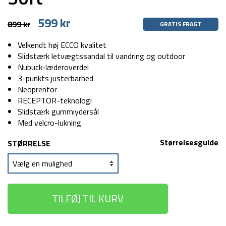
Den
Den
599
kr
899
kr
GRATIS FRAGT
oprindelige
aktuelle
pris
pris
Velkendt høj ECCO kvalitet
var:
er:
Slidstærk letvægtssandal til vandring og outdoor
899 kr.
599 kr.
Nubuck-læderoverdel
3-punkts justerbarhed
Neoprenfor
RECEPTOR-teknologi
Slidstærk gummiydersål
Med velcro-lukning
Størrelsesguide
STØRRELSE
TILFØJ TIL KURV