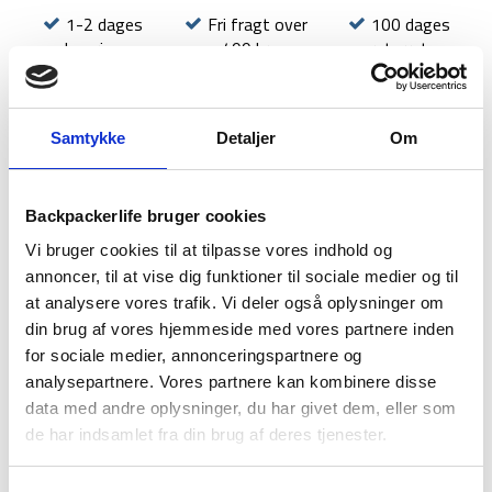
1-2 dages
Fri fragt over
100 dages
levering
499 kr
returret
Samtykke
Detaljer
Om
BESKRIVELSE
YDERLIGERE INFORMATION
Backpackerlife bruger cookies
Vi bruger cookies til at tilpasse vores indhold og
BRAND
FAQ
annoncer, til at vise dig funktioner til sociale medier og til
ECCO’s populære Offroad (tidligere Yucatan) sandal er en
at analysere vores trafik. Vi deler også oplysninger om
letvægtssandal med støttende komfort, der tilbyder
din brug af vores hjemmeside med vores partnere inden
overlegen komfort om det er til korte, daglige gåture eller
for sociale medier, annonceringspartnere og
længere vandreture. Dermed er Offroad en god sandal til trail-
analysepartnere. Vores partnere kan kombinere disse
turen eller til gode gåture om sommeren.
data med andre oplysninger, du har givet dem, eller som
de har indsamlet fra din brug af deres tjenester.
Yucatan er designet med en blød nubuck-læderoverdel med 3-
punkts justerbarhed og neoprenfor. Det gør, at sandalen har
en blød og behagelig pasform. ECCO sandalen er støbt i EVA