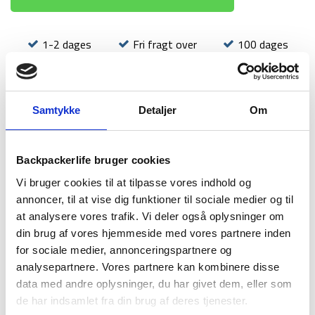
1-2 dages
Fri fragt over
100 dages
levering
499 kr
returret
Samtykke
Detaljer
Om
Backpackerlife bruger cookies
BESKRIVELSE
YDERLIGERE INFORMATION
Vi bruger cookies til at tilpasse vores indhold og
BRAND
FAQ
annoncer, til at vise dig funktioner til sociale medier og til
at analysere vores trafik. Vi deler også oplysninger om
Denne version af ECCO’s MX outdoor-serie er en let
din brug af vores hjemmeside med vores partnere inden
vandresko, som er designet med et look inspireret af
for sociale medier, annonceringspartnere og
moderne streetwear. Dette gør ECCO MX til en god sko både
til hverdagsbrug, til byferie og til vandring – og dermed har du
analysepartnere. Vores partnere kan kombinere disse
en alsidig sko, som er god til en backpacking tur der involvere
data med andre oplysninger, du har givet dem, eller som
flere typer af aktiviteter.
de har indsamlet fra din brug af deres tjenester.