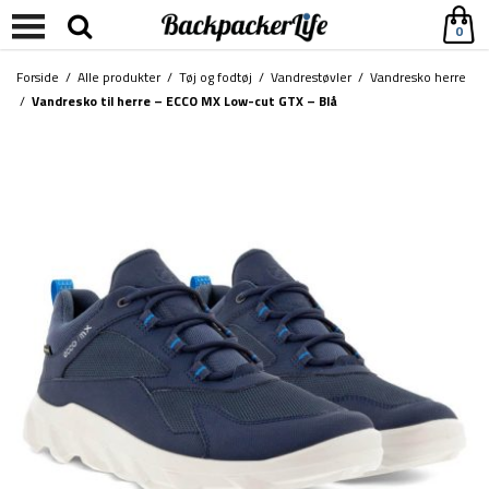
0
Forside
/
Alle produkter
/
Tøj og fodtøj
/
Vandrestøvler
/
Vandresko herre
/
Vandresko til herre – ECCO MX Low-cut GTX – Blå