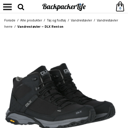
0
Forside
/
Alle produkter
/
Tøj og fodtøj
/
Vandrestøvler
/
Vandrestøvler
herre
/
Vandrestøvler – DLX Renton