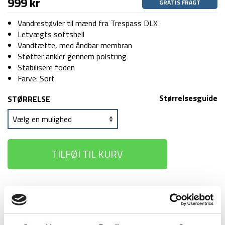
999
kr
GRATIS FRAGT
Vandrestøvler til mænd fra Trespass DLX
Letvægts softshell
Vandtætte, med åndbar membran
Støtter ankler gennem polstring
Stabilisere foden
Farve: Sort
Størrelsesguide
STØRRELSE
TILFØJ TIL KURV
1-2 dages
Fri fragt over
100 dages
levering
499 kr
returret