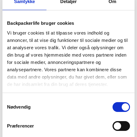
Samtykke
Detaljer
Om
Backpackerlife bruger cookies
BESKRIVELSE
YDERLIGERE INFORMATION
Vi bruger cookies til at tilpasse vores indhold og
annoncer, til at vise dig funktioner til sociale medier og til
BRAND
FAQ
at analysere vores trafik. Vi deler også oplysninger om
din brug af vores hjemmeside med vores partnere inden
Renton vandrestøvler er designet til herre fra skotske
for sociale medier, annonceringspartnere og
Trespass i serien DLX. DLX er en “high performance” serie,
analysepartnere. Vores partnere kan kombinere disse
som tilbyder rigtig god kvalitet til en fair pris. De behagelige
støvler er perfekte til regelmæssig brug og dage under milde
data med andre oplysninger, du har givet dem, eller som
forhold.
de har indsamlet fra din brug af deres tjenester.
Støvlen har et softshell ydre som er vandtæt, men har stadig
Samtykkevalg
en åndbar membran, som lader skoen ånde. Vandrestøvlen er
Nødvendig
mid-cut, som robust og samtidig letvægtig.
Renton støvlens ydersål stabilisere foden i terræn og har en
Præferencer
indvendig polstring der sikre god støtte af dine ankler under
trekking eller rejse.