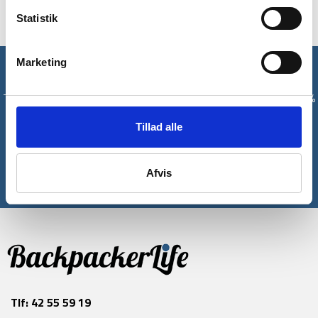
Statistik
Marketing
Få unikke tilbud og rabatter
Tilmeld dig vores nyhedsbrev og modtag med det samme en 10%
rabatkode til din første ordre*
Tillad alle
Tilmeld
Afvis
*Gælder ikke allerede nedsatte varer
Tlf:
42 55 59 19