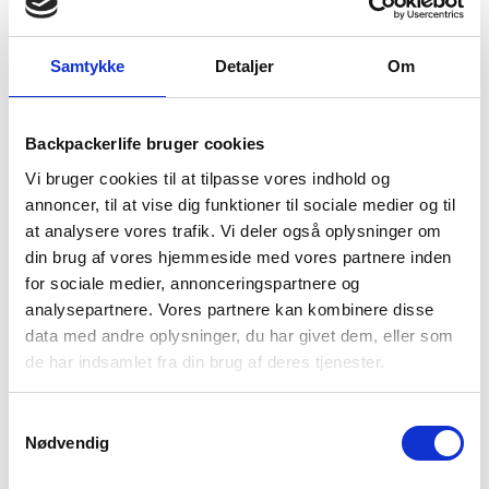
1-2 dages
Fri fragt over
100 dages
Samtykke
Detaljer
Om
levering
499 kr
returret
Backpackerlife bruger cookies
Vi bruger cookies til at tilpasse vores indhold og
annoncer, til at vise dig funktioner til sociale medier og til
at analysere vores trafik. Vi deler også oplysninger om
BESKRIVELSE
YDERLIGERE INFORMATION
din brug af vores hjemmeside med vores partnere inden
for sociale medier, annonceringspartnere og
BRAND
FAQ
analysepartnere. Vores partnere kan kombinere disse
data med andre oplysninger, du har givet dem, eller som
Disse gode Grandview Max GTX vandrestøvler til herre er din
de har indsamlet fra din brug af deres tjenester.
ultimative makker, når du er på en lang, god vandretur. Disse
støvler er lavet med Universal Heel Lock System (UHLS), når
du skal ned af noget stejlt. Derudover er de designet med
Samtykkevalg
LITE-COMF® mellemsål der bidrager med komfort hele dagen.
Nødvendig
De er lavet med en Vibram MegaGrip ydersål, som giver