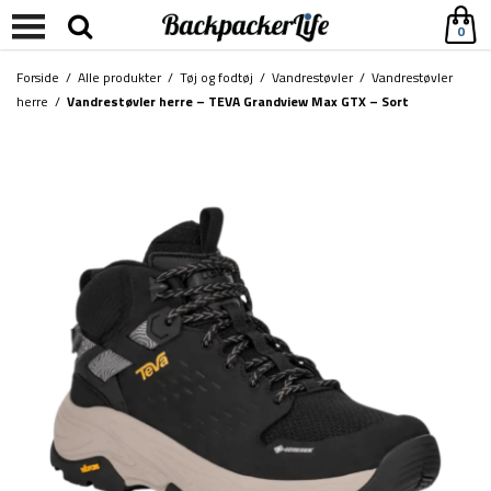
0
Forside
/
Alle produkter
/
Tøj og fodtøj
/
Vandrestøvler
/
Vandrestøvler
herre
/
Vandrestøvler herre – TEVA Grandview Max GTX – Sort