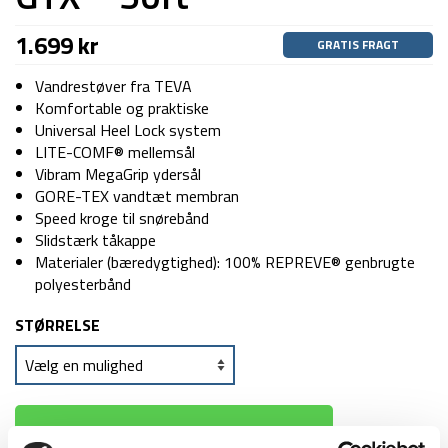
1.699
kr
GRATIS FRAGT
Vandrestøver fra TEVA
Komfortable og praktiske
Universal Heel Lock system
LITE-COMF® mellemsål
Vibram MegaGrip ydersål
GORE-TEX vandtæt membran
Speed kroge til snørebånd
Slidstærk tåkappe
Materialer (bæredygtighed): 100% REPREVE® genbrugte
polyesterbånd
STØRRELSE
TILFØJ TIL KURV