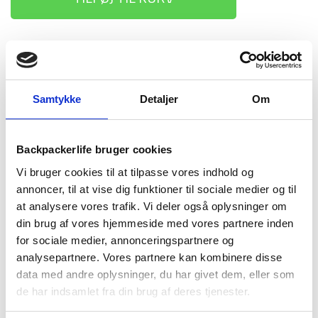
1-2 dages
Fri fragt over
100 dages
levering
499 kr
returret
Samtykke
Detaljer
Om
Backpackerlife bruger cookies
BESKRIVELSE
YDERLIGERE INFORMATION
Vi bruger cookies til at tilpasse vores indhold og
annoncer, til at vise dig funktioner til sociale medier og til
BRAND
FAQ
at analysere vores trafik. Vi deler også oplysninger om
din brug af vores hjemmeside med vores partnere inden
Chavez vandrestøvlen fra Trespass er en god outdoor støvle.
for sociale medier, annonceringspartnere og
Denne mid- cut støvle vil beskytte dine fødder mod fugt da
analysepartnere. Vores partnere kan kombinere disse
den er vandtæt og stadig holde dine fødder ventileret
data med andre oplysninger, du har givet dem, eller som
grundet dens åndbare membran. Dette gør, at Trespass
de har indsamlet fra din brug af deres tjenester.
Chavez’ er en støvle der kan bruges under forskellige
vejrforhold.