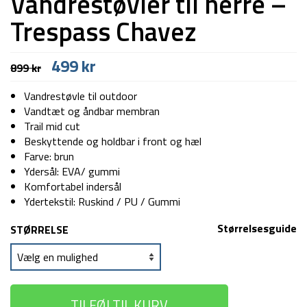
Vandrestøvler til herre –
Trespass Chavez
Den
Den
499
kr
899
kr
oprindelige
aktuelle
pris
pris
Vandrestøvle til outdoor
var:
er:
Vandtæt og åndbar membran
899 kr.
499 kr.
Trail mid cut
Beskyttende og holdbar i front og hæl
Farve: brun
Ydersål: EVA/ gummi
Komfortabel indersål
Ydertekstil: Ruskind / PU / Gummi
Størrelsesguide
STØRRELSE
TILFØJ TIL KURV