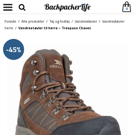
0
Forside
/
Alle produkter
/
Tøj og fodtøj
/
Vandrestøvler
/
Vandrestøvler
herre
/
Vandrestøvler til herre – Trespass Chavez
-45%