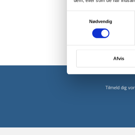
dem, eller som de har indsaml
Samtykkevalg
Nødvendig
Afvis
Tilmeld dig v