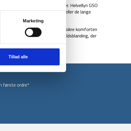
par bløde og komfortable strømper. Helvellyn GSO
 bruges til vandring, hverdagen eller de lange
Marketing
 polstret sål, som er med til at sikre komforten
elvellyn GSO er designet i en bomuldsblanding, der
em behagelige at have på.
Tillad alle
 første ordre*