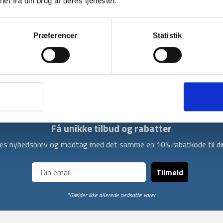
et fra din brug af deres tjenester.
Med strømperne fra Trespass, er du sikret 3 
er smarte og farverige strømper, som både kan
gåture med hunden.
Præferencer
Statistik
Strømperne er mellemlange og er udstyret med
samt støtten, når du begiver dig ud på tur. H
både giver den bløde effekt, men også gør d
Få unikke tilbud og rabatter
ores nyhedsbrev og modtag med det samme en 10% rabatkode til din
Tilmeld
*Gælder ikke allerede nedsatte varer