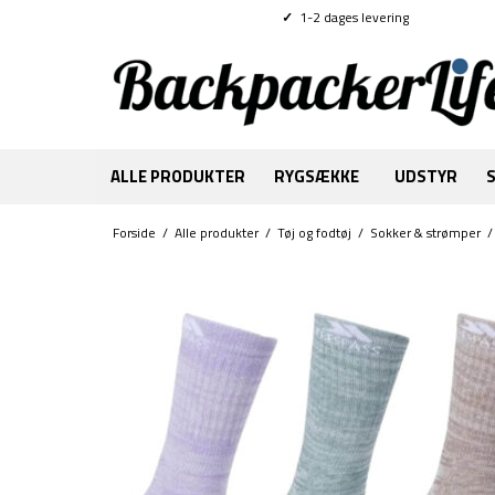
✓
1-2 dages levering
ALLE PRODUKTER
RYGSÆKKE
UDSTYR
Forside
/
Alle produkter
/
Tøj og fodtøj
/
Sokker & strømper