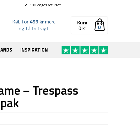
✓
100 dages returret
Køb for
499 kr
mere
Kurv
0
0
kr
og få fri fragt
RANDS
INSPIRATION
ame – Trespass
-pak