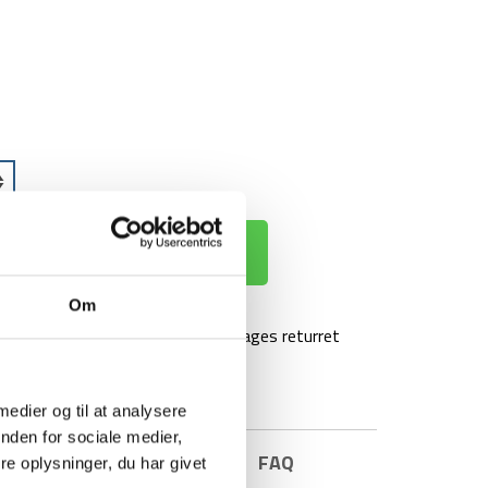
 KURV
Om
agt over 499 kr
100 dages returret
 medier og til at analysere
nden for sociale medier,
E INFORMATION
BRAND
FAQ
e oplysninger, du har givet