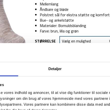
Mellemlang
Åndbare og bløde
Polstret sål for ekstra støtte og komfort
Bue- og ankelstøtte
Materialer: Bomuldsblanding
Farve: brun, lilla og grøn
STØRRELSE
TILFØJ TIL
Detaljer
1-2 dages levering
Fri fr
ies
se vores indhold og annoncer, til at vise dig funktioner til sociale
oplysninger om din brug af vores hjemmeside med vores partnere i
BESKRIVELSE
YDERLIGER
ysepartnere. Vores partnere kan kombinere disse data med andr