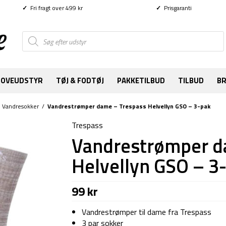
✓
Fri fragt over 499 kr
✓
Prisgaranti
Products
search
SOVEUDSTYR
TØJ & FODTØJ
PAKKETILBUD
TILBUD
B
/
Vandresokker
/
Vandrestrømper dame – Trespass Helvellyn GSO – 3-pak
Trespass
Vandrestrømper d
Helvellyn GSO – 3
99
kr
Vandrestrømper til dame fra Trespass
3 par sokker