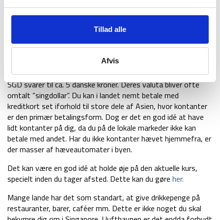
Singapore er et af de dyreste lande i Asien. Et måltid kan
hurtigt koste 150 kr., hvor du i store dele af asien skal betale
Tillad alle
under halvdelen. Du skal derfor indstille dig på, at
levestandarten er højere her i landet hvilet ofte kræver et lidt
større budget.
Afvis
I Singapore er valutaen den Singaporeanske dollar, SGD. 1
SGD svarer til ca. 5 danske kroner. Deres valuta bliver ofte
omtalt ”singdollar”. Du kan i landet nemt betale med
kreditkort set iforhold til store dele af Asien, hvor kontanter
er den primær betalingsform. Dog er det en god idé at have
lidt kontanter på dig, da du på de lokale markeder ikke kan
betale med andet. Har du ikke kontanter hævet hjemmefra, er
der masser af hæveautomater i byen.
Det kan være en god idé at holde øje på den aktuelle kurs,
specielt inden du tager afsted. Dette kan du gøre
her.
Mange lande har det som standart, at give drikkepenge på
restauranter, barer, caféer mm. Dette er ikke noget du skal
bekymre dig om i Singapore. I lufthavnen er det endda forbudt