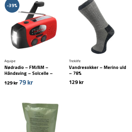
-39%
Aquipe
Treklife
Nødradio – FM/AM –
Vandresokker – Merino uld
Håndsving – Solcelle –
– 78%
2000 mAh powerbank
79
kr
Den
Den
129
kr
129
kr
oprindelige
aktuelle
pris
pris
var:
er:
129 kr.
79 kr.