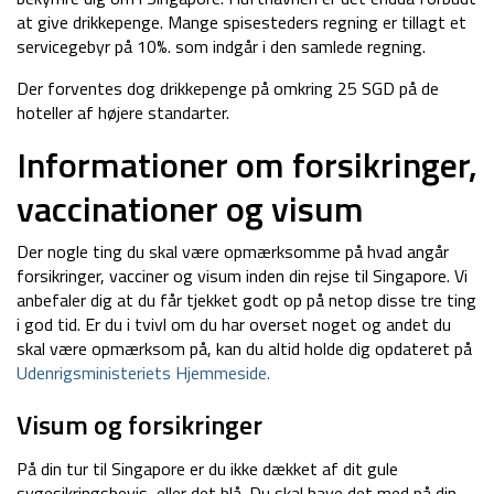
at give drikkepenge. Mange spisesteders regning er tillagt et
servicegebyr på 10%. som indgår i den samlede regning.
Der forventes dog drikkepenge på omkring 25 SGD på de
hoteller af højere standarter.
Informationer om forsikringer,
vaccinationer og visum
Der nogle ting du skal være opmærksomme på hvad angår
forsikringer, vacciner og visum inden din rejse til Singapore. Vi
anbefaler dig at du får tjekket godt op på netop disse tre ting
i god tid. Er du i tvivl om du har overset noget og andet du
skal være opmærksom på, kan du altid holde dig opdateret på
Udenrigsministeriets Hjemmeside.
Visum og forsikringer
På din tur til Singapore er du ikke dækket af dit gule
sygesikringsbevis, eller det blå. Du skal have det med på din