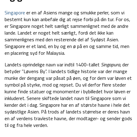
Singapore
er en af Asiens mange og smukke perler, som vi
bestemt kun kan anbefale dig at rejse forbi på din tur. For os,
er Singapore noget helt særligt sammenlignet med de andre
lande. Landet er noget helt særligt, fordi det ikke kan
sammenlignes med den resterende del af Sydøst Asien.
Singapore er et land, en by og en ø på en og samme tid, men
en placering syd for Malaysia.
Landets oprindelige navn var indtil 1400-tallet
Singapura,
der
betyder ”Løvens By”. I landets tidlige historie var der mange
munke der dengang var påsat på øen, og for dem var løven et
symbol på styrke, mod og repset. Du vil derfor flere steder
kunne finde statuer og monomenter i bybilledet hvor løven er
inkluderet. Senere skiftede landet navn til Singapore som vi
kender det i dag. Singapore har en af største havne i hele det
sydøstlige Asien. På trods af landets størrelse er deres havn
en af verdens travleste havne, der modtager- og sender gods
til og fra hele verden.