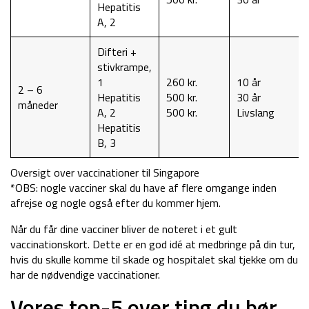
Hepatitis
A, 2
Difteri +
stivkrampe,
1
260 kr.
10 år
2 – 6
Hepatitis
500 kr.
30 år
måneder
A, 2
500 kr.
Livslang
Hepatitis
B, 3
Oversigt over vaccinationer til Singapore
*OBS: nogle vacciner skal du have af flere omgange inden
afrejse og nogle også efter du kommer hjem.
Når du får dine vacciner bliver de noteret i et gult
vaccinationskort. Dette er en god idé at medbringe på din tur,
hvis du skulle komme til skade og hospitalet skal tjekke om du
har de nødvendige vaccinationer.
Vores top-5 over ting du bør