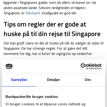
liggende i Singapores gader, som du ellers vil kunne se i de
andre asiatiske lande. Selvom renligheden er højere i
Singapore, er
håndsprit
stadigvæk en god idé.
Tips om regler der er gode at
huske på til din rejse til Singapore
Der kan godt være en del at huske på når du vælger at rejse til
Singapore. De har strenge regler. For at gøre det lidt
nemmere for dig, har vi listet de vigtigste op nedenfor:
Som turist må du
kun
tage to pakker tyggegummi med ind
i landet. Ellers kan det blive betragtet som tyggegummi
smugling.
Spyt
ikke
på gaden! At spytte på gaden kan give en bøde
Samtykke
Detaljer
Om
på op til 1000 SRD svarende til 4500 kr. Dette gælder
også for tyggegummi
Smid
ikke
affald på gaderne. Det kan koste dig mellem
Backpackerlife bruger cookies
1000 – 4000 kr.
Vi bruger cookies til at tilpasse vores indhold og