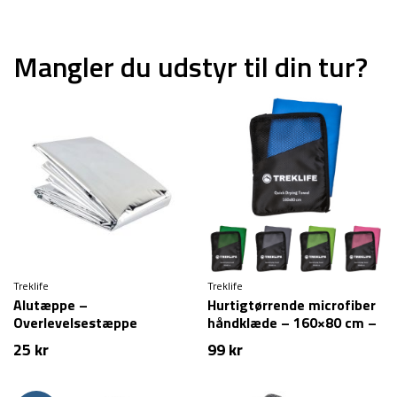
Mangler du udstyr til din tur?
Treklife
Treklife
Alutæppe –
Hurtigtørrende microfiber
Overlevelsestæppe
håndklæde – 160×80 cm –
Treklife
25
kr
99
kr