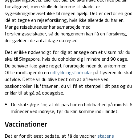
tur alligevel, men skulle du komme til skade, er
sygesikringsbeviset ikke til megen hjælp. Det er derfor en god
idé at tegne en rejseforsikring, hvis ikke allerede du har en.
Mange rejsebureauer har samarbejde med
forsikringsselskaber, så du herigennem kan få en forsikring,
der gælder i de antal dage du rejser.
Det er ikke nødvendigt for dig at ansøge om et visum når du
skal til Singapore, hvis du opholder dig i mindre end 90 dage.
Du behøver ikke gøre noget forarbejde inden du ankommer.
Ofte modtager du en
udfyldningsformular
på flyveren du skal
udfylde. Dette vil du blive bedt om at aflevere ved
paskontrollen i lufthavnen, du vil få et stempel i dit pas og du
er klar til at gå på opdagelse.
Du skal sørge for, at dit pas har en holdbarhed på mindst 6
måneder ved indrejse, før du kan komme ind i landet.
Vaccinationer
Det er for dit eget bedste, at få de vacciner
statens