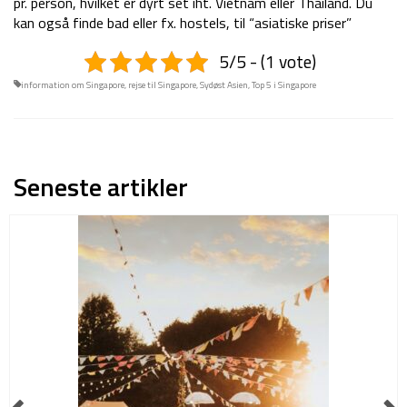
pr. person, hvilket er dyrt set iht. Vietnam eller Thailand. Du
kan også finde bad eller fx. hostels, til “asiatiske priser”
5/5 - (1 vote)
information om Singapore
,
rejse til Singapore
,
Sydøst Asien
,
Top 5 i Singapore
Seneste artikler