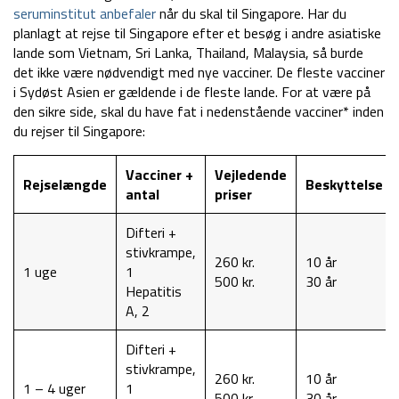
seruminstitut anbefaler
når du skal til Singapore. Har du
planlagt at rejse til Singapore efter et besøg i andre asiatiske
lande som Vietnam, Sri Lanka, Thailand, Malaysia, så burde
det ikke være nødvendigt med nye vacciner. De fleste vacciner
i Sydøst Asien er gældende i de fleste lande. For at være på
den sikre side, skal du have fat i nedenstående vacciner* inden
du rejser til Singapore:
Vacciner +
Vejledende
Rejselængde
Beskyttelse
antal
priser
Difteri +
stivkrampe,
260 kr.
10 år
1 uge
1
500 kr.
30 år
Hepatitis
A, 2
Difteri +
stivkrampe,
260 kr.
10 år
1 – 4 uger
1
500 kr.
30 år