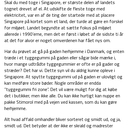
Skal du med toge i Singapore, er største delen af landets
tognet drevet af el. At udskifte de fleste toge med
elektricitet, var en af de ting der startede med at placere
Singapore på kortet som et land, der turde at gøre en forskel
for miljøet. Landet begyndte at sætte fokus på miljøet
allerede i 1990’erne, men det er først i løbet af de sidste ti år
at det for alvor er noget omverdenen har fået nys om.
Har du prøvet at gå på gaden herhjemme i Danmark, og enten
træde i et tyggegummi på gaden eller sågar bide mærke i,
hvor mange udtrådte tyggegummier er ofte er på gader og
stræder? Det har vi. Dette syn vil du aldrig kunne opleve i
Singapore. At spytte tyggegummi ud på gaden er ulovligt og
kan medføre store bøder. Nogle områder er endda
”tyggegummi fri zone”. Det vil være muligt for dig at købe
det i butikker, men ikke alle. Du kan ikke hurtigt kan nuppe en
pakke Stimorol med på vejen ved kassen, som du kan gøre
herhjemme.
Alt hvad affald omhandler bliver sorteret og smidt ud, og ja,
smidt ud. Det betyder at der ikke er skrald og madrester