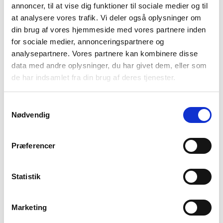
Du må
ikke
spise eller drikke i byens offentlige transporter.
annoncer, til at vise dig funktioner til sociale medier og til
Vi anbefaler at tage en
drikkedunk
med når du går rundt i
at analysere vores trafik. Vi deler også oplysninger om
Singapore, for temperaturen kan godt blive høj. Blot ikke
din brug af vores hjemmeside med vores partnere inden
drik af den i offentlig transport.
for sociale medier, annonceringspartnere og
Køb af alkohol er
ulovligt
mellem kl. 22.00 – 07.00. Barer,
analysepartnere. Vores partnere kan kombinere disse
diskoteker og restauranter med alkohollicens er ikke
data med andre oplysninger, du har givet dem, eller som
gældende
de har indsamlet fra din brug af deres tjenester.
Sørg for at
bruge fodgængerovergangene
. Gå ikke over
vejen medmindre der er et fodgængeroverfelt. Det kan
koste dig op til 4000 kr.
Samtykkevalg
Nødvendig
Præferencer
Statistik
Alle gader er rene i Singapore, uanset hvor i landet du befinder dig
Marketing
Valuta og drikkepenge