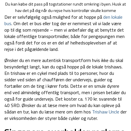
Du kan købe dit pass på togstationer rundt omkring i byen. Husk at
hav det på dig når du rejse hvis kontrollør skulle komme
Der er selvfølgelig også mulighed for at hoppe på
den lokale
bus
. Om det er bus eller tog der er nemmest vil vi lade være
op til dig som rejsende – men vi anbefaler dig at benytte det
lokale offentlige transportmidler, både for pengepungen men
også fordi det for os er en del af helhedsoplevelsen af at
rejse i det pågældende land.
Ønsker du en mere autentisk transportform hvis ikke du skal
besynderligt langt, kan du også hoppe på de lokale trishaws.
En trishaw er en cykel med plads til to personer, hvor du
sidder ved siden af chaufføren der undervejs, guider og
fortæller om de ting i kører forbi. Dette er en smule dyrere
end ved almindelig offentlig transport, men i prisen betaler du
også for guide undervejs. Det koster ca. 170 kr. svarende til
40 SRD. Ønsker du at læse mere om hvad du kan opleve på
sådan en tur, kan du læse mere om dem hos
Trishaw Uncle
der
er virksomheden der styrer både cykler og ruter.