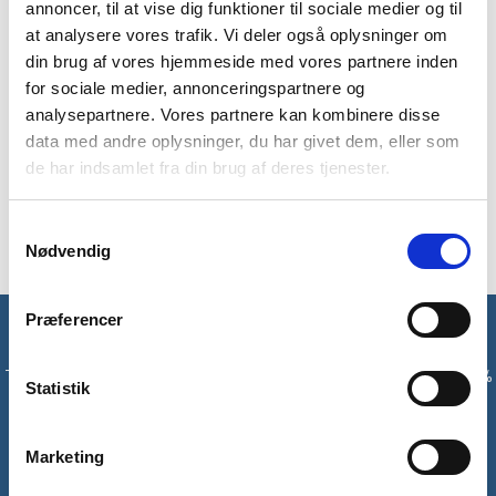
BESKRIVELSE
YDERLIGERE INFORMATION
annoncer, til at vise dig funktioner til sociale medier og til
at analysere vores trafik. Vi deler også oplysninger om
BRAND
FAQ
din brug af vores hjemmeside med vores partnere inden
for sociale medier, annonceringspartnere og
Denne drikkeflaske fra engelske Trespass i modellen Slurp er
analysepartnere. Vores partnere kan kombinere disse
lavet i aluminium. Drikkeflasken har et fedt blåt design.
data med andre oplysninger, du har givet dem, eller som
Drikkeflasken har en kapacitet på 1 liter.
de har indsamlet fra din brug af deres tjenester.
Flasken kommer med en karabinhage, så den er let at
transportere og kan fæstnes til din rygsæk.
Samtykkevalg
Nødvendig
Præferencer
Få unikke tilbud og rabatter
Tilmeld dig vores nyhedsbrev og modtag med det samme en 10%
Statistik
rabatkode til din første ordre*
Marketing
Tilmeld