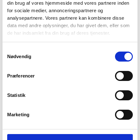
din brug af vores hjemmeside med vores partnere inden
Den
Den
995
kr
799
kr
for sociale medier, annonceringspartnere og
oprindelige
aktuelle
Telt - Tipi - 4 personer
analysepartnere. Vores partnere kan kombinere disse
pris
pris
data med andre oplysninger, du har givet dem, eller som
1.299
kr
var:
er:
de har indsamlet fra din brug af deres tjenester.
Sovepose - Treklife Compact
995 kr.
799 kr.
599
kr
Samtykkevalg
Nødvendig
Vandresandal dame - Keen Hyperport H2 - Grå
1.099
kr
Præferencer
Hængekøje sovesystem - Hammock incl. Net &
Tarp Combi
Statistik
Den
Den
598
kr
349
kr
oprindelige
aktuelle
Marketing
pris
pris
Nyeste artikler
var:
er:
Roskilde festival pakkeliste 2026 – Alt du bør
598 kr.
349 kr.