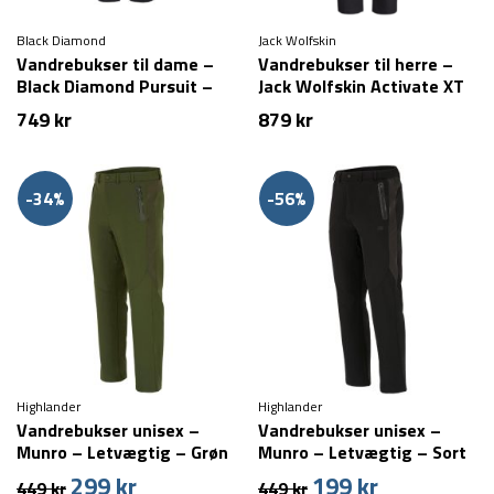
Black Diamond
Jack Wolfskin
Vandrebukser til dame –
Vandrebukser til herre –
Black Diamond Pursuit –
Jack Wolfskin Activate XT
Sort
Pants M – Sort
749
kr
879
kr
-34%
-56%
Highlander
Highlander
Vandrebukser unisex –
Vandrebukser unisex –
Munro – Letvægtig – Grøn
Munro – Letvægtig – Sort
(XL & XXL tilbage)
(S tilbage)
299
kr
199
kr
Den
Den
Den
Den
449
kr
449
kr