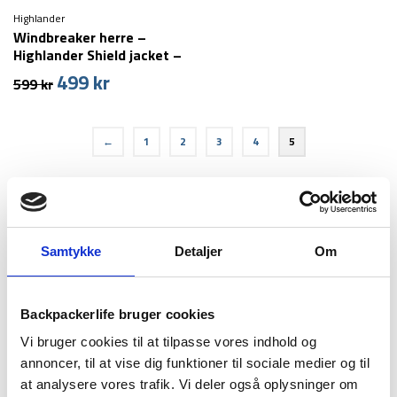
Highlander
Windbreaker herre –
Highlander Shield jacket –
Grøn (XS & S tilbage)
499
kr
Den
Den
599
kr
oprindelige
aktuelle
pris
pris
var:
er:
←
1
2
3
4
5
599 kr.
499 kr.
Følg os
Samtykke
Detaljer
Om
Backpackerlife bruger cookies
Populært udstyr
Vi bruger cookies til at tilpasse vores indhold og
annoncer, til at vise dig funktioner til sociale medier og til
Outdoor/shelter pakke - Essentials
at analysere vores trafik. Vi deler også oplysninger om