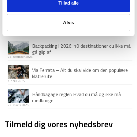
have med
Tillad alle
18. juni 2026
Guide til Grøn Koncert 2026: Alt du skal vide –
Afvis
inkl. pakkeliste
26. marts 2026
Backpacking i 2026: 10 destinationer du ikke må
gå glip af
23. december 2025
Via Ferrata – Alt du skal vide om den populære
klatrerute
1. april 2025
Håndbagage regler: Hvad du må og ikke må
medbringe
27. marts 2025
Tilmeld dig vores nyhedsbrev