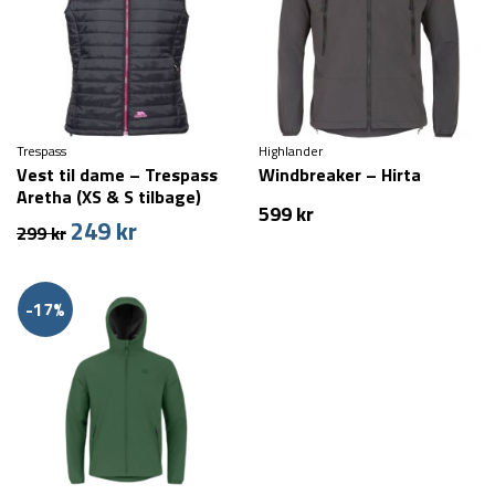
Trespass
Highlander
Vest til dame – Trespass
Windbreaker – Hirta
Aretha (XS & S tilbage)
599
kr
249
kr
Den
Den
299
kr
oprindelige
aktuelle
pris
pris
var:
er:
-17%
299 kr.
249 kr.