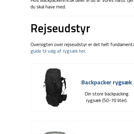
Hos Backpackerlife.dk deler vi ud af vores hårdt tje
du skal have med.
Rejseudstyr
Oversigten over rejseudstyr er det helt fundamenta
guide til valg af rygsæk her
.
Backpacker rygsæk
Din store backpacking
rygsæk (50-70 liter).