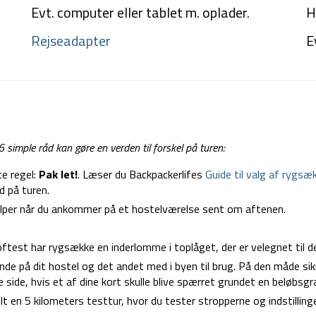
Evt. computer eller tablet m. oplader.
H
Rejseadapter
E
 6 simple råd kan gøre en verden til forskel på turen:
te regel:
Pak let!
. Læser du Backpackerlifes
Guide til valg af rygsæ
d på turen.
hjælper når du ankommer på et hostelværelse sent om aftenen.
test har rygsække en inderlomme i toplåget, der er velegnet til d
de på dit hostel og det andet med i byen til brug. På den måde sikrer
 side, hvis et af dine kort skulle blive spærret grundet en beløbsg
lt en 5 kilometers testtur, hvor du tester stropperne og indstillin