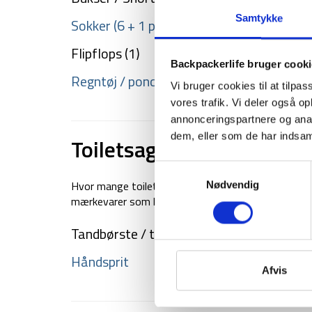
Samtykke
Sokker (6 + 1 par varme)
Flipflops (1)
Backpackerlife bruger cook
Regntøj / poncho
Vi bruger cookies til at tilpas
vores trafik. Vi deler også 
annonceringspartnere og anal
dem, eller som de har indsaml
Toiletsager
Samtykkevalg
Hvor mange toiletsager man tager med er forskelligt
Nødvendig
mærkevarer som herhjemme i Danmark. Dog er vores er
Tandbørste / tandpasta
Håndsprit
Afvis