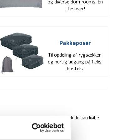
og diverse dormrooms. En
lifesaver!
Pakkeposer
Til opdeling af rygsækken,
og hurtig adgang på f.eks.
hostels.
ter rejsedestinationen – men husk du kan købe
nderbukser / BH (7 / 3)