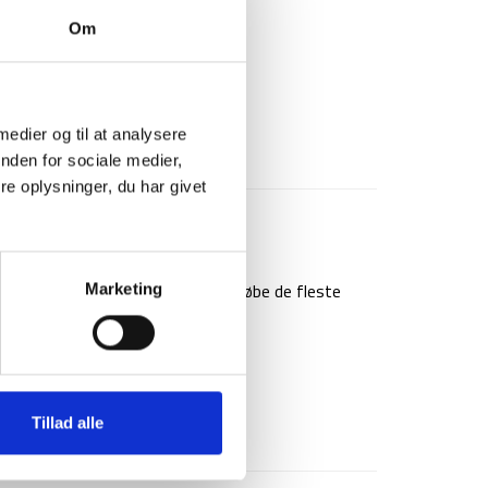
Om
ko (1)
portstøj (1 sæt)
 medier og til at analysere
nden for sociale medier,
e oplysninger, du har givet
 fleste af verdens lande, kan du købe de fleste
Marketing
t.
edicin
Tillad alle