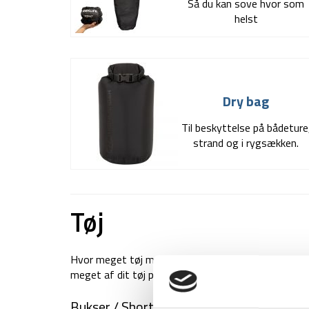
Så du kan sove hvor som
helst
Dry bag
Til beskyttelse på bådeture
strand og i rygsækken.
Tøj
Hvor meget tøj man bruger undervejs varierer meg
meget af dit tøj på destinationen. Vi har givet et 
Bukser / Shorts (2 / 2)