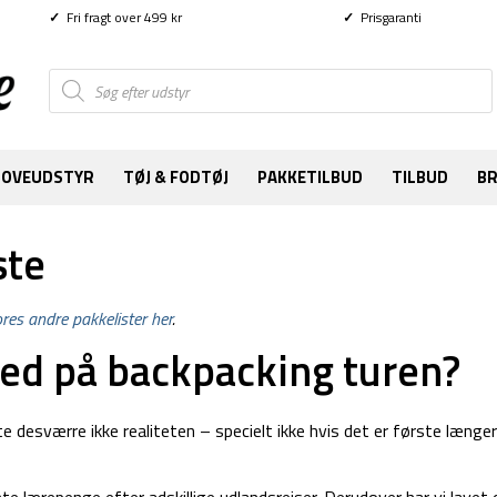
✓
Fri fragt over 499 kr
✓
Prisgaranti
Products
search
SOVEUDSTYR
TØJ & FODTØJ
PAKKETILBUD
TILBUD
B
ste
res andre pakkelister her
.
ed på backpacking turen?
 desværre ikke realiteten – specielt ikke hvis det er første længe