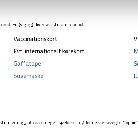
 med. En (vigtig) diverse liste om man vil.
Vaccinationskort
V
Evt. internationalt kørekort
M
Gaffatape
S
Sovemaske
D
aktum er dog, at man meget sjældent møder de vaskeægte “hippie” b