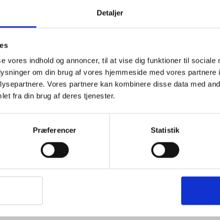
Detaljer
Sweatshirts (2)
S
Jakke (1)
S
ies
Badebukser
se vores indhold og annoncer, til at vise dig funktioner til sociale
oplysninger om din brug af vores hjemmeside med vores partnere i
ysepartnere. Vores partnere kan kombinere disse data med andr
et fra din brug af deres tjenester.
 fra person til person. Husk, at kommer du til en storby i langt de
Præferencer
Statistik
faring, at linser / briller m.m. kan være svære at finde i udlande
Briller / linser
M
Shampoo / Sæbe / cremer