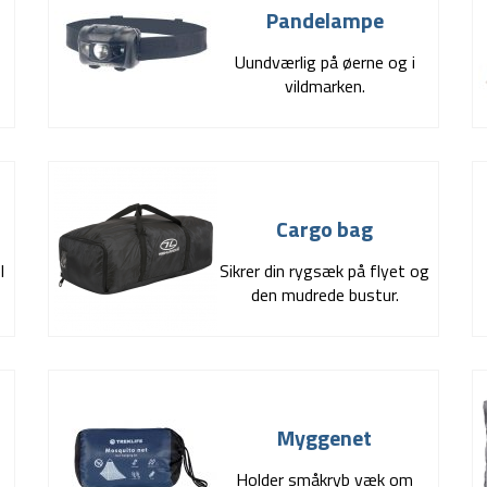
Pandelampe
Uundværlig på øerne og i
vildmarken.
Cargo bag
l
Sikrer din rygsæk på flyet og
den mudrede bustur.
Myggenet
Holder småkryb væk om