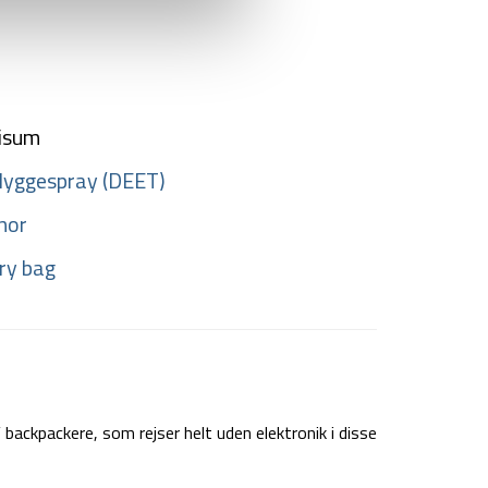
isum
yggespray (DEET)
nor
ry bag
ackpackere, som rejser helt uden elektronik i disse