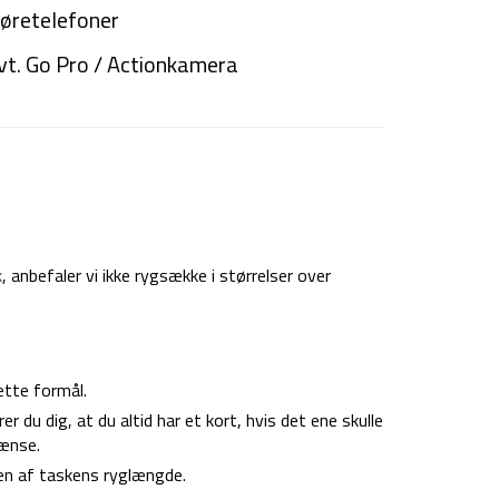
øretelefoner
vt. Go Pro / Actionkamera
k
, anbefaler vi ikke rygsække i størrelser over
ette formål.
 du dig, at du altid har et kort, hvis det ene skulle
rænse.
gen af taskens ryglængde.