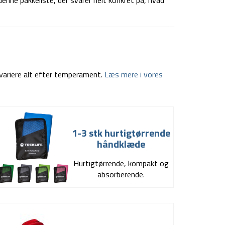
denne pakkeliste, der svarer helt konkret på, hvad
 variere alt efter temperament.
Læs mere i vores
1-3 stk hurtigtørrende
håndklæde
Hurtigtørrende, kompakt og
absorberende.