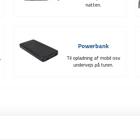
natten.
Powerbank
,
Til opladning af mobil osv
undervejs på turen.
et og afhænger af temperament. Mængden af tøj kan variere alt ef
bud på hvad en typisk backpacker kunne få brug for undervejs.
T-Shirt / Top (4)
U