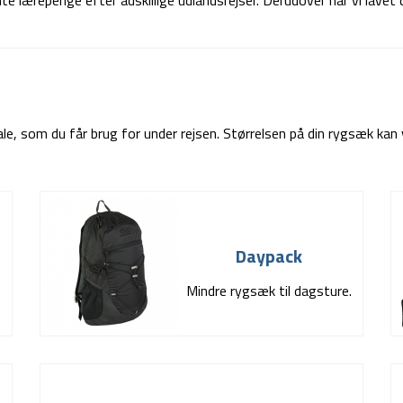
nte lærepenge efter adskillige udlandsrejser. Derudover har vi lavet 
le, som du får brug for under rejsen. Størrelsen på din rygsæk kan
Daypack
Mindre rygsæk til dagsture.