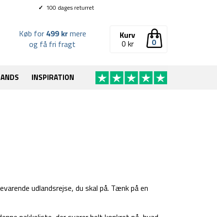
✓
100 dages returret
Køb for
499 kr
mere
Kurv
0
0
kr
og få fri fragt
RANDS
INSPIRATION
revarende udlandsrejse, du skal på. Tænk på en