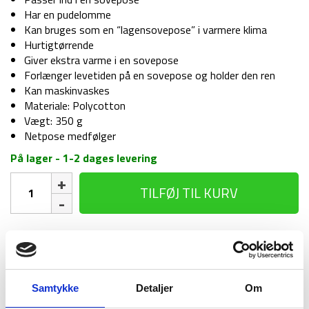
Har en pudelomme
Kan bruges som en “lagensovepose” i varmere klima
Hurtigtørrende
Giver ekstra varme i en sovepose
Forlænger levetiden på en sovepose og holder den ren
Kan maskinvaskes
Materiale: Polycotton
Vægt: 350 g
Netpose medfølger
På lager - 1-2 dages levering
Lagenpose
TILFØJ TIL KURV
-
Kvadratisk
inkl.
pudeindlæg
1-2 dages
Fri fragt over
100 dages
antal
levering
499 kr
returret
Samtykke
Detaljer
Om