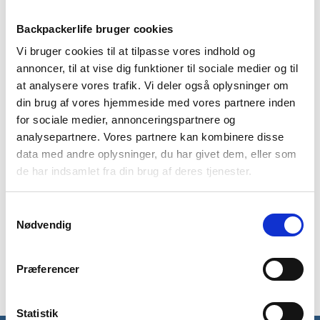
Backpackerlife bruger cookies
Vi bruger cookies til at tilpasse vores indhold og
BESKRIVELSE
YDERLIGERE INFORMATION
annoncer, til at vise dig funktioner til sociale medier og til
BRAND
FAQ
at analysere vores trafik. Vi deler også oplysninger om
din brug af vores hjemmeside med vores partnere inden
Treklifes lagenpose kan både benyttes som et ekstra
for sociale medier, annonceringspartnere og
indvendigt lag i din sovepose, men kan ligeledes benyttes
analysepartnere. Vores partnere kan kombinere disse
som en lagensovepose i varmere klima. Lagenposen tilføjer
data med andre oplysninger, du har givet dem, eller som
ekstra varme til din sovepose, forlænger levetiden på
de har indsamlet fra din brug af deres tjenester.
soveposen samt holder den ren. Desuden har lagenposen en
en pudelomme.
Samtykkevalg
Lagenposen måler 210 x 80 cm, vejer 350 gram, kan
Nødvendig
maskinvaskes og er hurtigtørrende.
Præferencer
Statistik