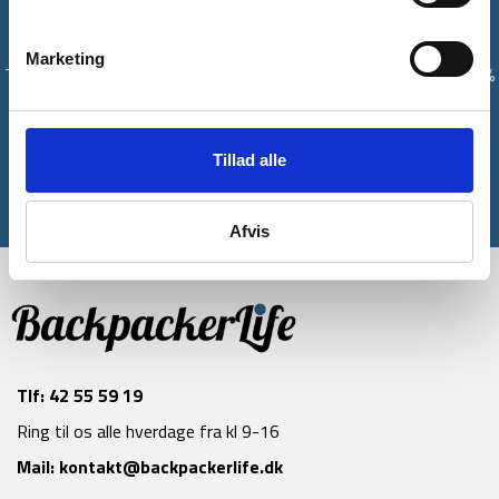
Få unikke tilbud og rabatter
Marketing
Tilmeld dig vores nyhedsbrev og modtag med det samme en 10%
rabatkode til din første ordre*
Tilmeld
Tillad alle
*Gælder ikke allerede nedsatte varer
Afvis
Tlf:
42 55 59 19
Ring til os alle hverdage fra kl 9-16
Mail:
kontakt@backpackerlife.dk