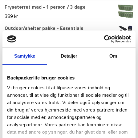
1.499 kr.
1.199 kr.
oprindelige
aktuelle
Frysetørret mad - 1 person / 3 dage
pris
pris
389
kr
var:
er:
Outdoor/shelter pakke - Essentials
598 kr.
349 kr.
Den
Den
995
kr
799
kr
oprindelige
aktuelle
pris
pris
Nyeste artikler
Samtykke
Detaljer
Om
var:
er:
Roskilde festival pakkeliste 2026 – Alt du bør
995 kr.
799 kr.
Backpackerlife bruger cookies
have med
18. juni 2026
Vi bruger cookies til at tilpasse vores indhold og
annoncer, til at vise dig funktioner til sociale medier og til
Guide til Grøn Koncert 2026: Alt du skal vide –
at analysere vores trafik. Vi deler også oplysninger om
inkl. pakkeliste
26. marts 2026
din brug af vores hjemmeside med vores partnere inden
for sociale medier, annonceringspartnere og
Backpacking i 2026: 10 destinationer du ikke må
analysepartnere. Vores partnere kan kombinere disse
gå glip af
data med andre oplysninger, du har givet dem, eller som
23. december 2025