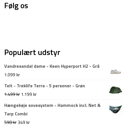
Følg os
Populært udstyr
Vandresandal dame - Keen Hyperport H2 - Grå
1.099
kr
Telt - Treklife Terra - 5 personer - Grøn
Den
Den
1.499
kr
1.199
kr
oprindelige
aktuelle
Hængekøje sovesystem - Hammock incl. Net &
pris
pris
Tarp Combi
var:
er:
Den
Den
598
kr
349
kr