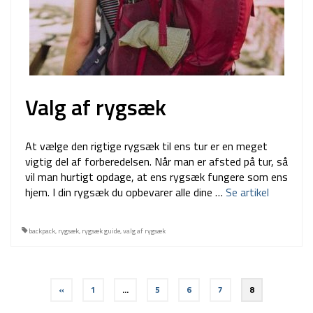
Valg af rygsæk
At vælge den rigtige rygsæk til ens tur er en meget
vigtig del af forberedelsen. Når man er afsted på tur, så
vil man hurtigt opdage, at ens rygsæk fungere som ens
hjem. I din rygsæk du opbevarer alle dine …
Se artikel
backpack
,
rygsæk
,
rygsæk guide
,
valg af rygsæk
Indlægsinddeling
«
1
…
5
6
7
8