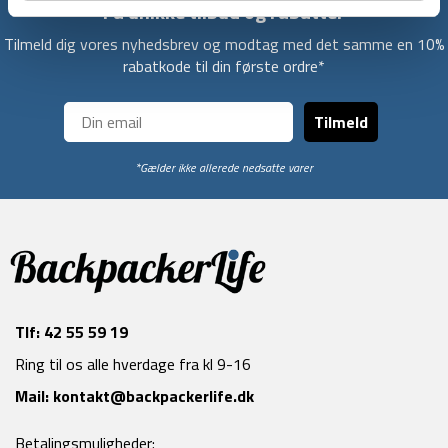
Få unikke tilbud og rabatter
Tilmeld dig vores nyhedsbrev og modtag med det samme en 10%
rabatkode til din første ordre*
Tilmeld
*Gælder ikke allerede nedsatte varer
Tlf:
42 55 59 19
Ring til os alle hverdage fra kl 9-16
Mail:
kontakt@backpackerlife.dk
Betalingsmuligheder: