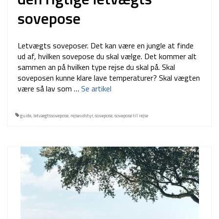
sovepose
Letvægts soveposer. Det kan være en jungle at finde
ud af, hvilken sovepose du skal vælge. Det kommer alt
sammen an på hvilken type rejse du skal på. Skal
soveposen kunne klare lave temperaturer? Skal vægten
være så lav som …
Se artikel
guide
,
letvægtssovepose
,
rejseudstyr
,
sovepose
,
sovepose til rejse