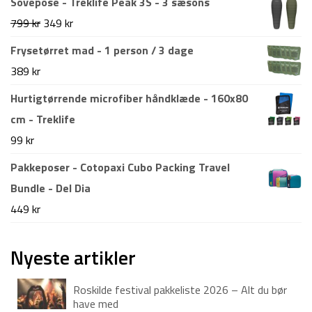
Sovepose - Treklife Peak 3S - 3 sæsons
pris
pris
Den
Den
799
kr
349
kr
var:
er:
oprindelige
aktuelle
Frysetørret mad - 1 person / 3 dage
1.499 kr.
1.199 kr.
pris
pris
389
kr
var:
er:
Hurtigtørrende microfiber håndklæde - 160x80
799 kr.
349 kr.
cm - Treklife
99
kr
Pakkeposer - Cotopaxi Cubo Packing Travel
Bundle - Del Dia
449
kr
Nyeste artikler
Roskilde festival pakkeliste 2026 – Alt du bør
have med