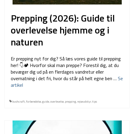
Prepping (2026): Guide til
overlevelse hjemme og i
naturen
Er prepping nyt for dig? Så læs vores guide til prepping
her! 👇🏕 Hvorfor skal man preppe? Forestil dig, at du
bevæger dig ud på en flerdages vandretur eller
overnatning i det fri, hvor du står på helt egne ben …
Se
artikel
bushcraft
,
forberedelse
,
guide
,
overlevelse
,
prepping
,
rejseudstyr
,
tips