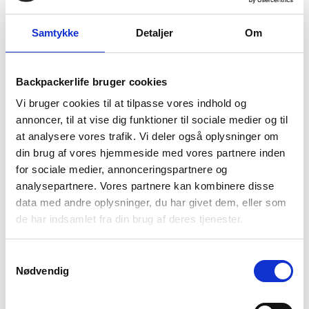
Samtykke
Detaljer
Om
Backpackerlife bruger cookies
Vi bruger cookies til at tilpasse vores indhold og
Dry bags – Undgå vådt tøj
annoncer, til at vise dig funktioner til sociale medier og til
at analysere vores trafik. Vi deler også oplysninger om
og ødelagt elektronik på
din brug af vores hjemmeside med vores partnere inden
for sociale medier, annonceringspartnere og
rejsen
analysepartnere. Vores partnere kan kombinere disse
data med andre oplysninger, du har givet dem, eller som
Dry bag redder din rejse mod vådt tøj og ødelagt
de har indsamlet fra din brug af deres tjenester.
elektronik. I denne artikel fortæller vi om hvorfor vi
altid rejser med en dry bag og hvorfor det er essentielt
Samtykkevalg
til din rejse Hvorfor bør man investere i en dry …
Se
Nødvendig
artikel