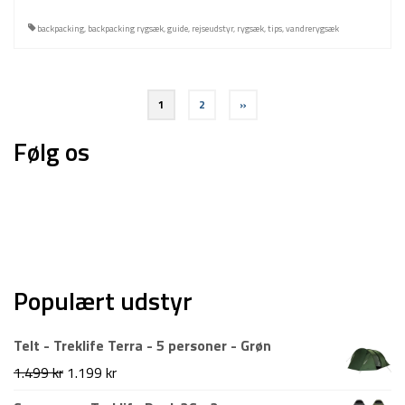
backpacking
,
backpacking rygsæk
,
guide
,
rejseudstyr
,
rygsæk
,
tips
,
vandrerygsæk
Indlægsinddeling
1
2
»
Følg os
Populært udstyr
Telt - Treklife Terra - 5 personer - Grøn
Den
Den
1.499
kr
1.199
kr
oprindelige
aktuelle