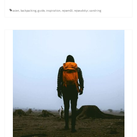
asien
,
backpacking
,
guide
,
inspiration
,
rejsemål
,
rejseudstyr
,
vandring