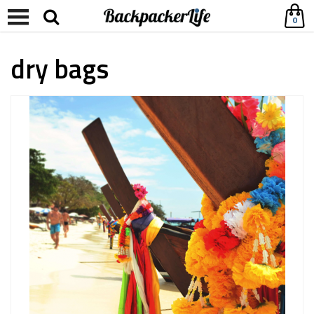
0
dry bags