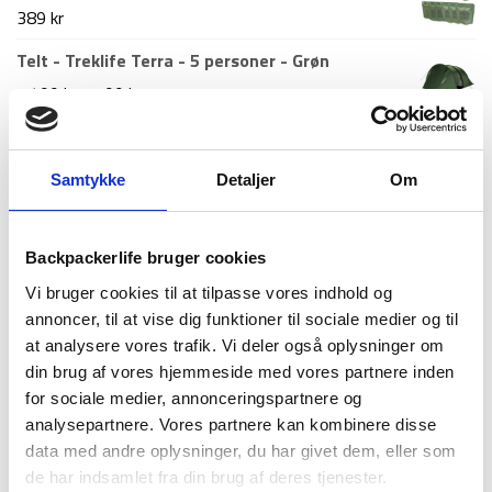
pris
pris
389
kr
var:
er:
Telt - Treklife Terra - 5 personer - Grøn
799 kr.
349 kr.
Den
Den
1.499
kr
1.199
kr
oprindelige
aktuelle
pris
pris
Nyeste artikler
Samtykke
Detaljer
Om
var:
er:
Roskilde festival pakkeliste 2026 – Alt du bør
1.499 kr.
1.199 kr.
have med
Backpackerlife bruger cookies
18. juni 2026
Vi bruger cookies til at tilpasse vores indhold og
Guide til Grøn Koncert 2026: Alt du skal vide –
annoncer, til at vise dig funktioner til sociale medier og til
inkl. pakkeliste
at analysere vores trafik. Vi deler også oplysninger om
26. marts 2026
din brug af vores hjemmeside med vores partnere inden
Backpacking i 2026: 10 destinationer du ikke må
for sociale medier, annonceringspartnere og
gå glip af
analysepartnere. Vores partnere kan kombinere disse
23. december 2025
data med andre oplysninger, du har givet dem, eller som
de har indsamlet fra din brug af deres tjenester.
Via Ferrata – Alt du skal vide om den populære