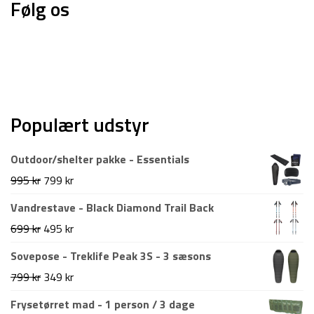
Følg os
Populært udstyr
Outdoor/shelter pakke - Essentials
Den
Den
995
kr
799
kr
oprindelige
aktuelle
Vandrestave - Black Diamond Trail Back
pris
pris
Den
Den
699
kr
495
kr
var:
er:
oprindelige
aktuelle
Sovepose - Treklife Peak 3S - 3 sæsons
995 kr.
799 kr.
pris
pris
Den
Den
799
kr
349
kr
var:
er:
oprindelige
aktuelle
Frysetørret mad - 1 person / 3 dage
699 kr.
495 kr.